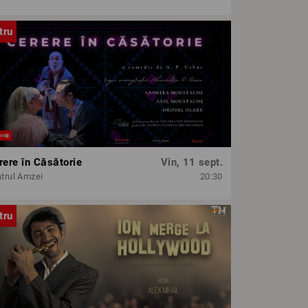
tru
rere în Căsătorie
Vin, 11 sept.
trul Amzei
20:30
tru