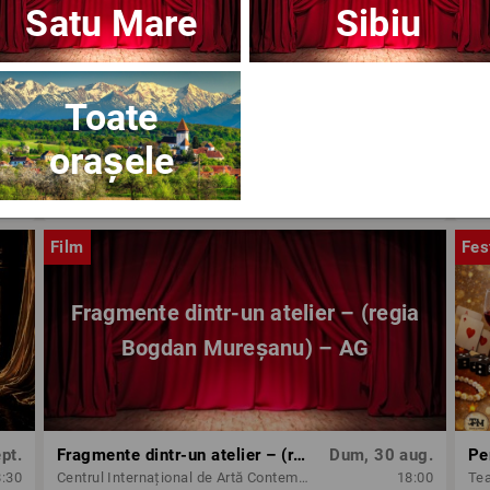
Satu Mare
Sibiu
Toate
orașele
ug.
OPERA BRAȘOV ESTIVAL – ARMONII DE VARĂ - CVINTETUL VOCAL ANATOLY - CONCERT
Dum, 30 aug.
8:30
Opera Brasov
18:30
Op
Film
Fes
Fragmente dintr-un atelier – (regia
Bogdan Mureșanu) – AG
pt.
Fragmente dintr-un atelier – (regia Bogdan Mureșanu) – AG
Dum, 30 aug.
Pe
8:30
Centrul Internațional de Artă Contemporană - Baia Turcească Iași
18:00
Tea