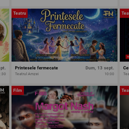
Teatru
Tea
pt.
Printesele fermecate
Dum, 13 sept.
Ce
1:30
Teatrul Amzei
10:00
Tea
Film
Tea