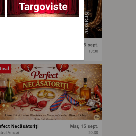
Targoviste
OPERA BRAȘOV ESTIVAL – SEARĂ DE OPERĂ – CONCERT EXTRAORDINAR
Sâm, 5 sept.
era Brasov
18:30
tival
rfect Necăsătoriți
Mar, 15 sept.
trul Amzei
20:30