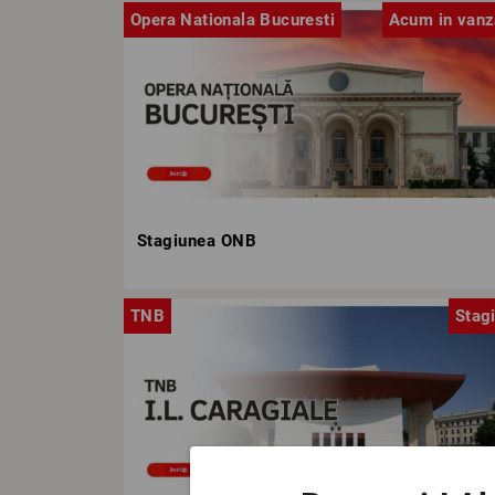
Opera Nationala Bucuresti
Acum in vanz
Stagiunea ONB
TNB
Stag