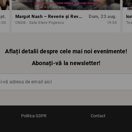
pt.
Margot Nash – Reverie și Revoltă: 3 scurtmetraje feminist-avangardiste
Dum, 23 aug.
Io
0:30
CNDB - Sala Stere Popescu
19:30
Tea
Aflați detalii despre cele mai noi evenimente!
Abonați-vă la newsletter!
-vă adresa de email aici
Politica GDPR
Contact