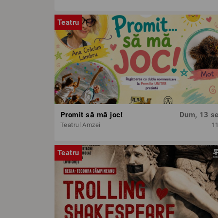
Teatru
Promit să mă joc!
Dum, 13 se
Teatrul Amzei
1
Teatru