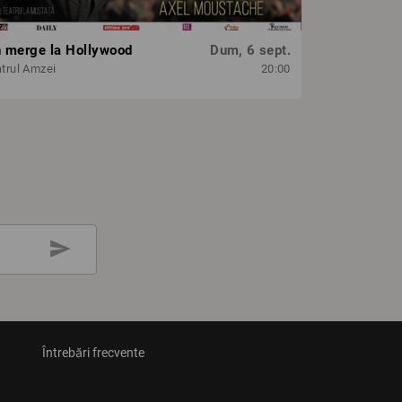
n merge la Hollywood
Dum, 6 sept.
trul Amzei
20:00
send
Întrebări frecvente