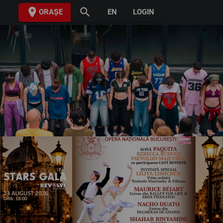
place
search
ORAȘE
EN
LOGIN