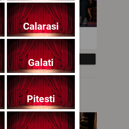
Calarasi
atrul Avangardia
Galati
Pitesti
cert