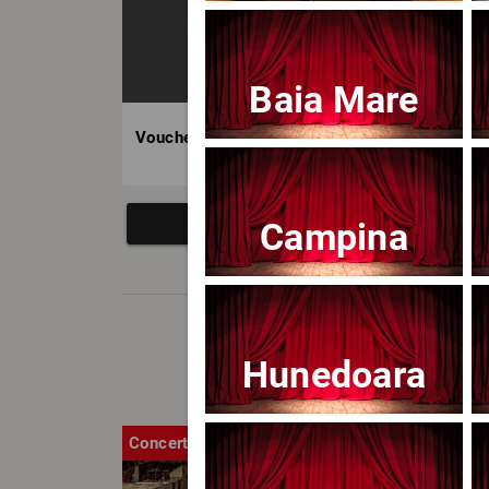
Baia Mare
Voucher BILET.ro
Campina
Hunedoara
Concert