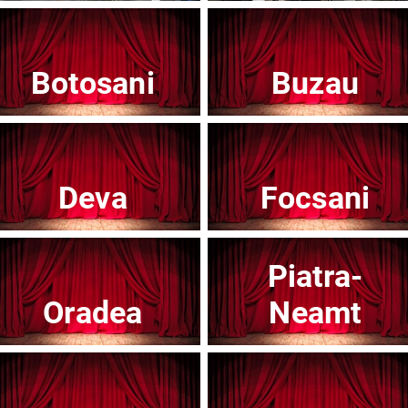
Botosani
Buzau
Teatrul Mic - Stagiunea 2025-2026
Te
Afisați mai multe evenimente
Deva
Focsani
Piatra-
Noutăți
Oradea
Neamt
Concert
Con