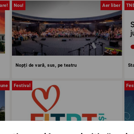
are!
Nou!
Aer liber
TN
Nopți de vară, sus, pe teatru
St
iune
Festival
Fes