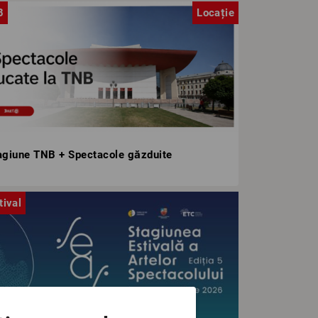
B
Locație
agiune TNB + Spectacole găzduite
tival