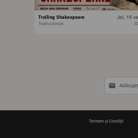
Trolling Shakespeare
Joi, 10 se
Teatrul Amzei
2
mail
Adăugați
Termeni și Condiții