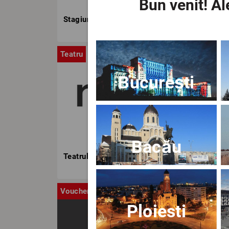
Bun venit!
Ale
Stagiunea TNB
Teatru
Stag
București
Bacău
Teatrul Nottara
Voucher
Ca
Ploiesti