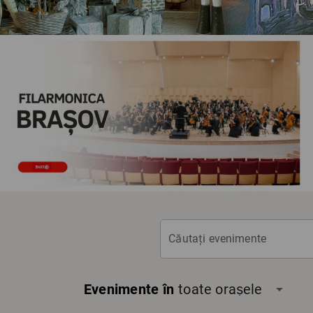
Căutați evenimente
Evenimente în
toate orașele
arrow_drop_down