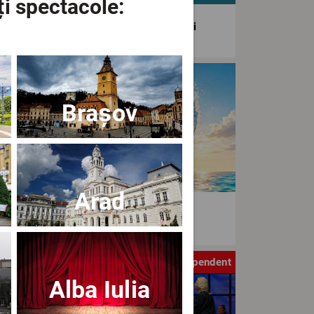
ți spectacole:
agiunea Estivală a Artelor Spectacolului
tival
Brașov
Arad
aWave Film & Arts Festival editia IV
tru
Independent
Alba Iulia