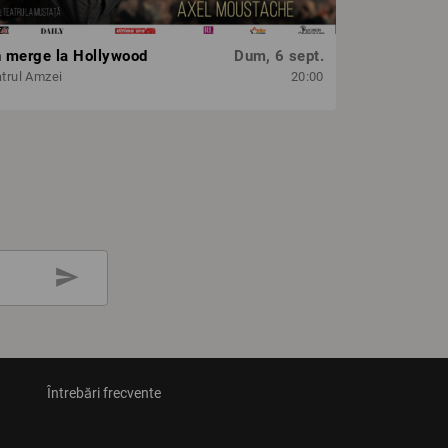
n merge la Hollywood
Dum, 6 sept.
trul Amzei
20:00
send
Întrebări frecvente