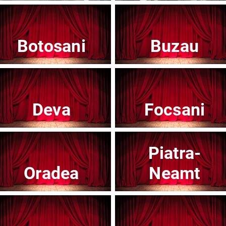
Botosani
Buzau
Teatrul Mic - Stagiunea 2025-2026
Te
Afisați mai multe evenimente
Deva
Focsani
Piatra-
Noutăți
Oradea
Neamt
Concert
Con