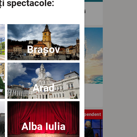
ți spectacole:
agiunea Estivală a Artelor Spectacolului
tival
Brașov
Arad
aWave Film & Arts Festival editia IV
tru
Independent
Alba Iulia