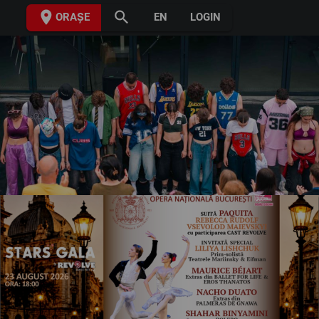
place
search
ORAȘE
EN
LOGIN