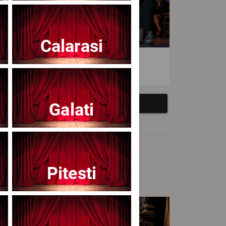
Calarasi
atrul Avangardia
Galati
Pitesti
cert