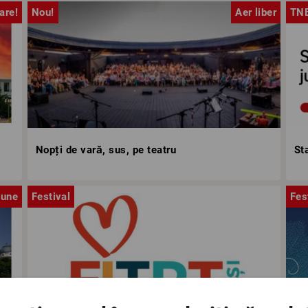
are!
Nou!
Aer liber
TN
Nopți de vară, sus, pe teatru
St
iune
Festival
Fes