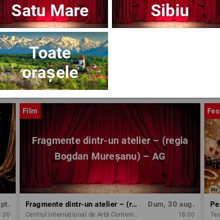
Satu Mare
Sibiu
Toate
orașele
ug.
OPERA BRAȘOV ESTIVAL – ARMONII DE VARĂ - CVINTETUL VOCAL ANATOLY - CONCERT
Dum, 30 aug.
8:30
Opera Brasov
18:30
Op
Film
Fes
Fragmente dintr-un atelier – (regia
Bogdan Mureșanu) – AG
pt.
Fragmente dintr-un atelier – (regia Bogdan Mureșanu) – AG
Dum, 30 aug.
Pe
8:30
Centrul Internațional de Artă Contemporană - Baia Turcească Iași
18:00
Tea