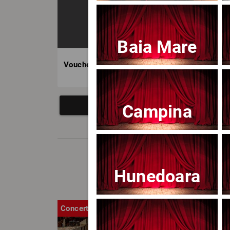
Baia Mare
Voucher BILET.ro
Campina
Hunedoara
Concert