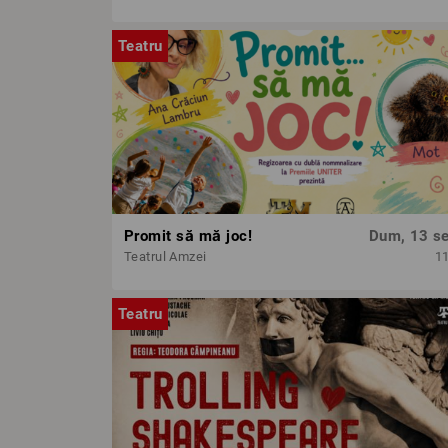
Teatru
Promit să mă joc!
Dum, 13 se
Teatrul Amzei
1
Teatru