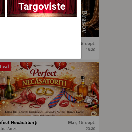
Targoviste
OPERA BRAȘOV ESTIVAL – SEARĂ DE OPERĂ – CONCERT EXTRAORDINAR
Sâm, 5 sept.
era Brasov
18:30
tival
rfect Necăsătoriți
Mar, 15 sept.
trul Amzei
20:30