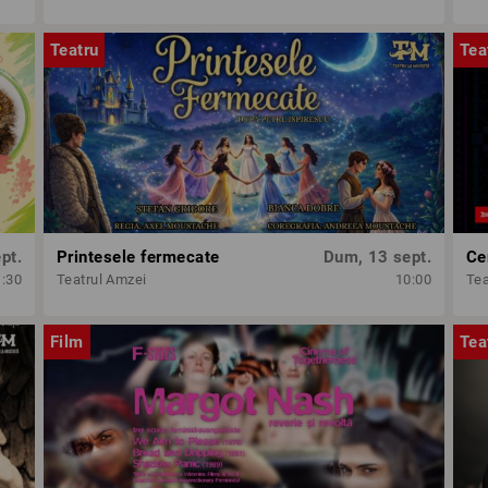
Teatru
Tea
pt.
Printesele fermecate
Dum, 13 sept.
Ce
1:30
Teatrul Amzei
10:00
Tea
Film
Tea