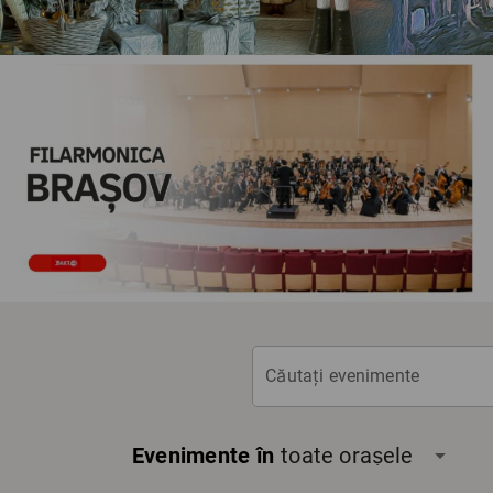
Căutați evenimente
Evenimente în
toate orașele
arrow_drop_down