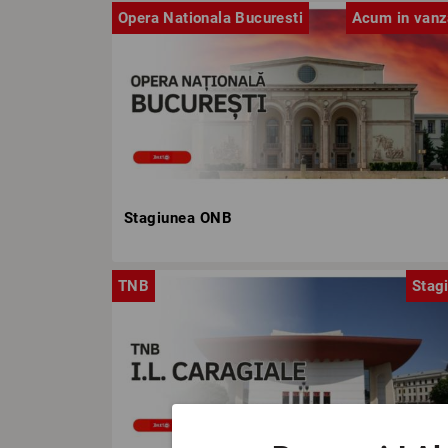
Opera Nationala Bucuresti
Acum in vanz
Stagiunea ONB
TNB
Stag