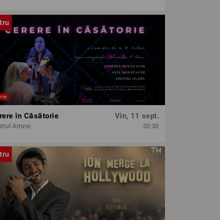
tru
rere în Căsătorie
Vin, 11 sept.
trul Amzei
20:30
tru