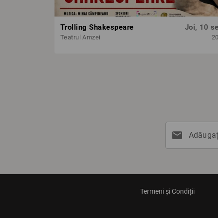
Trolling Shakespeare
Joi, 10 se
Teatrul Amzei
2
mail
Adăugați
Termeni și Condiții