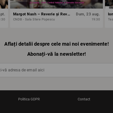
pt.
Margot Nash – Reverie și Revoltă: 3 scurtmetraje feminist-avangardiste
Dum, 23 aug.
Io
0:30
CNDB - Sala Stere Popescu
19:30
Tea
Aflați detalii despre cele mai noi evenimente!
Abonați-vă la newsletter!
-vă adresa de email aici
Politica GDPR
Contact