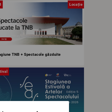
B
Locație
agiune TNB + Spectacole găzduite
tival