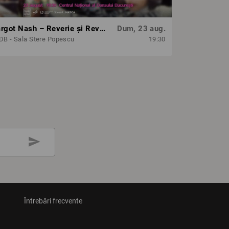
Margot Nash – Reverie și Revoltă: 3 scurtmetraje feminist-avangardiste
Dum, 23 aug.
B - Sala Stere Popescu
19:30
send
Întrebări frecvente