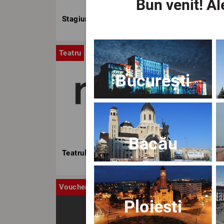
Bun venit!
Ale
Stagiunea TNB
Teatru
Stag
București
Bacău
Teatrul Nottara
Voucher
Ca
Ploiesti