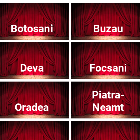
Botosani
Buzau
Teatrul Mic - Stagiunea 2025-2026
Te
Afisați mai multe evenimente
Deva
Focsani
Piatra-
Noutăți
Oradea
Neamt
Concert
Con