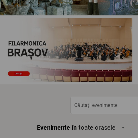
Căutați evenimente
Evenimente în
toate orașele
arrow_drop_down