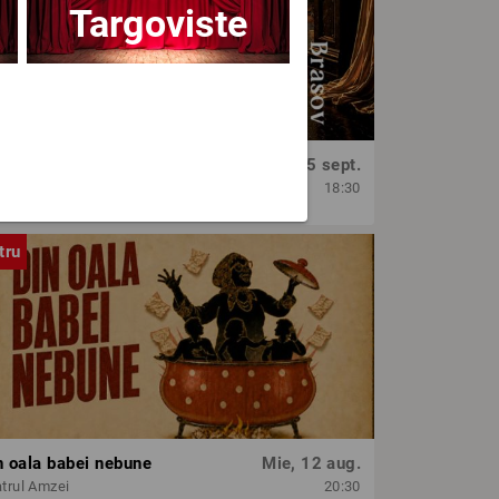
Targoviste
OPERA BRAȘOV ESTIVAL – SEARĂ DE OPERĂ – CONCERT EXTRAORDINAR
Sâm, 5 sept.
era Brasov
18:30
tru
n oala babei nebune
Mie, 12 aug.
trul Amzei
20:30