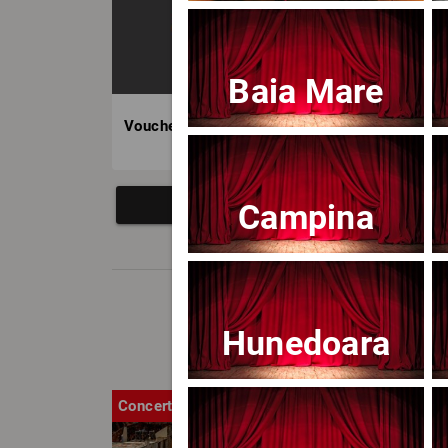
Baia Mare
Voucher BILET.ro
Campina
Hunedoara
Concert