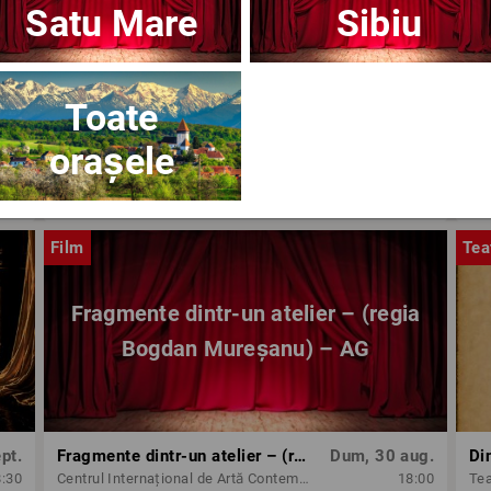
Satu Mare
Sibiu
Toate
orașele
ug.
OPERA BRAȘOV ESTIVAL – ARMONII DE VARĂ - CVINTETUL VOCAL ANATOLY - CONCERT
Dum, 30 aug.
8:30
Opera Brasov
18:30
Op
Film
Tea
Fragmente dintr-un atelier – (regia
Bogdan Mureșanu) – AG
pt.
Fragmente dintr-un atelier – (regia Bogdan Mureșanu) – AG
Dum, 30 aug.
Di
8:30
Centrul Internațional de Artă Contemporană - Baia Turcească Iași
18:00
Tea