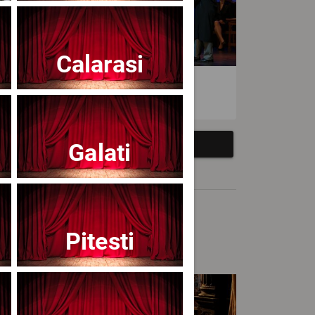
Calarasi
atrul Avangardia
Galati
Pitesti
cert