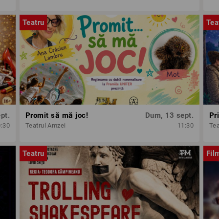
Teatru
Tea
pt.
Promit să mă joc!
Dum, 13 sept.
Pr
0:30
Teatrul Amzei
11:30
Tea
Teatru
Fil