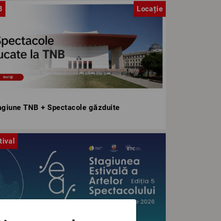
B
Locație
agiune TNB + Spectacole găzduite
tival