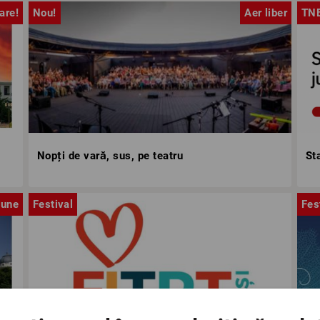
are!
Nou!
Aer liber
TN
Nopți de vară, sus, pe teatru
St
iune
Festival
Fes