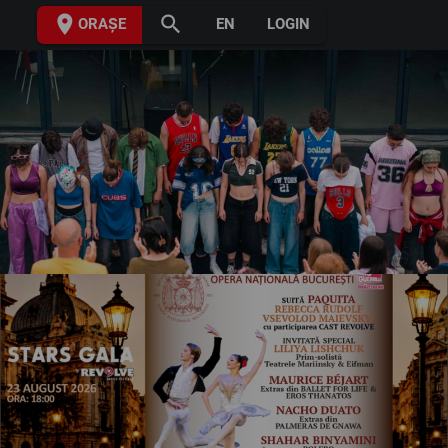
place
search
ORAȘE
EN
LOGIN