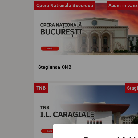
Opera Nationala Bucuresti
Acum in vanz
Stagiunea ONB
TNB
Stag