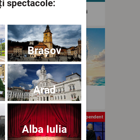
ți spectacole:
agiunea Estivală a Artelor Spectacolului
tival
Brașov
Arad
aWave Film & Arts Festival editia IV
tru
Independent
Alba Iulia