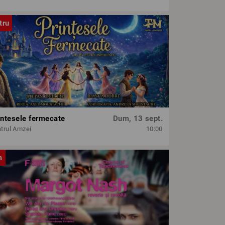
tru
intesele fermecate
Dum, 13 sept.
trul Amzei
10:00
m