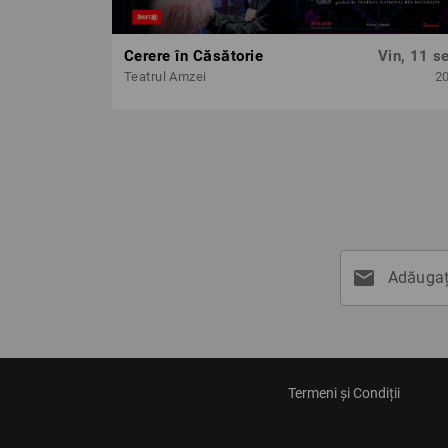
Cerere în Căsătorie
Vin, 11 se
Teatrul Amzei
2
mail
Adăugați
Termeni și Condiții