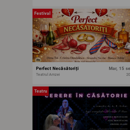
Festival
Perfect Necăsătoriți
Mar, 15 se
Teatrul Amzei
2
Teatru