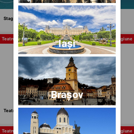
Stagiunea Estivală a Artelor Spectacolului
Teatru
Stagiune
Iași
Brașov
Teatrul Nottara
Teatru
Stagiune