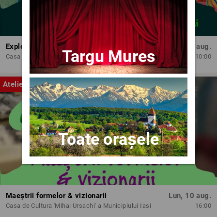
Exploratorii cromatici
Lun, 10 aug.
Targu Mures
Casa de Cultura 'Mihai Ursachi' a Municipiului Iasi
10:00
Atelier
Toate orașele
Maeștrii formelor & vizionarii
Lun, 10 aug.
Casa de Cultura 'Mihai Ursachi' a Municipiului Iasi
16:00