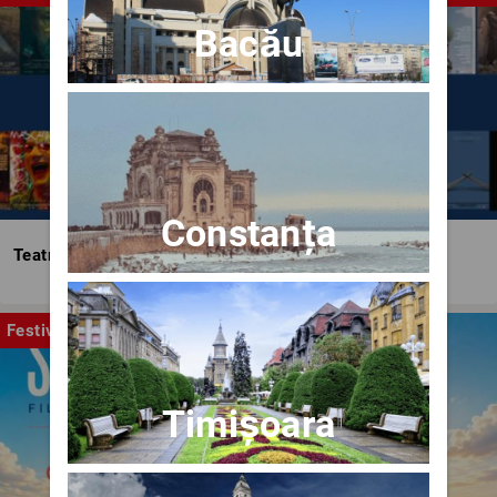
Bacău
Constanța
Teatrul Bulandra
Festival
Timișoara