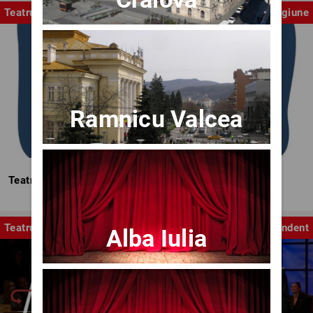
Teatrul Mic
Stagiune
Ramnicu Valcea
Teatrul Mic - Stagiunea 2025-2026
Teatru
Independent
Alba Iulia