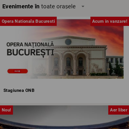
Evenimente în
toate orașele
arrow_drop_down
Opera Nationala Bucuresti
Acum in vanzare!
Stagiunea ONB
Nou!
Aer liber