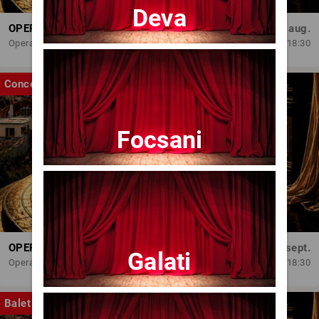
Deva
OPERA BRAȘOV ESTIVAL – ARMONII DE VARĂ - CVINTETUL VOCAL ANATOLY - CONCERT
Dum, 30 aug.
Opera Brasov
18:30
Concert
Focsani
OPERA BRAȘOV ESTIVAL – SEARĂ DE OPERĂ – CONCERT EXTRAORDINAR
Sâm, 5 sept.
Galati
Opera Brasov
18:30
Balet