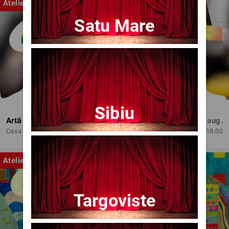
Atelier
Satu Mare
Sibiu
Artă și Profesionalism
Mie, 12 aug.
Casa de Cultura 'Mihai Ursachi' a Municipiului Iasi
18:00
Atelier
Targoviste