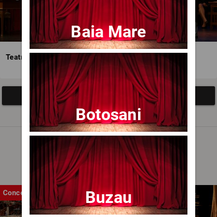
Baia Mare
Teatrul Avangardia
Afisați mai multe evenimente
Botosani
Noutăți
Buzau
Concert