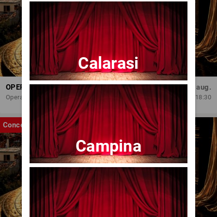
Calarasi
OPERA BRAȘOV ESTIVAL – ROMANCE & CINEMA - CONCERT
Sâm, 29 aug.
Opera Brasov
18:30
Concert
Campina