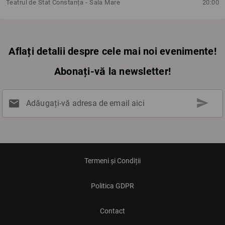
Teatrul de Stat Constanța - Sala Mare
20:00
Aflați detalii despre cele mai noi evenimente!
Abonați-vă la newsletter!
send
mail
Adăugați-vă adresa de email aici
Termeni și Condiții
Politica GDPR
Contact