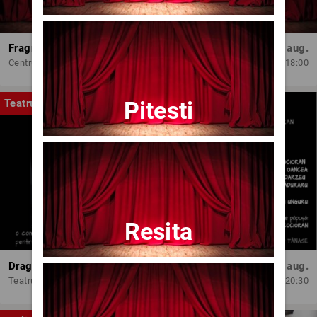
Fragmente dintr-un atelier – (regia Bogdan Mureșanu) – AG
Dum, 30 aug.
Centrul Internațional de Artă Contemporană - Baia Turcească Iași
18:00
Pitesti
Teatru
Resita
Dragoste pe-un fir de ață
Joi, 13 aug.
Teatrul Amzei
20:30