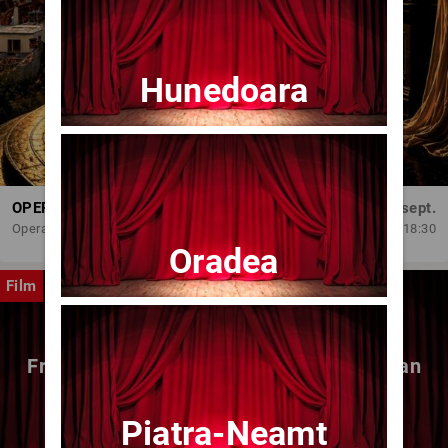
Hunedoara
OPERA BRAȘOV ESTIVAL – DANCING SUMMER - SPECTACOL DE BALET
Dum, 6 sept.
Opera Brasov
18:30
Oradea
Film
Fragmente dintr-un atelier – (regia Bogdan
Mureșanu) – AG
Piatra-Neamt