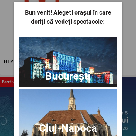
Bun venit!
Alegeți orașul în care
doriți să vedeți spectacole:
FITPTI
București
Festival
Cluj-Napoca