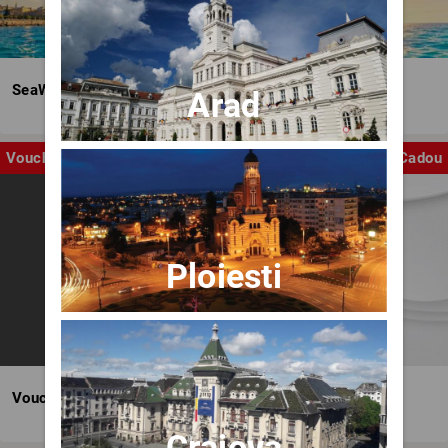
SeaWave Film & Arts Festival editia IV
Arad
Voucher
Cadou
Ploiesti
Voucher BILET.ro
Craiova