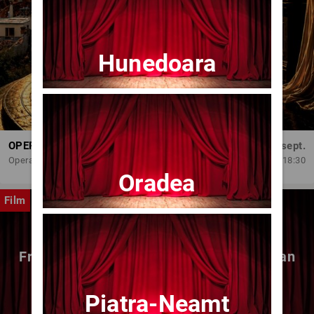
Hunedoara
OPERA BRAȘOV ESTIVAL – DANCING SUMMER - SPECTACOL DE BALET
Dum, 6 sept.
Opera Brasov
18:30
Oradea
Film
Fragmente dintr-un atelier – (regia Bogdan
Mureșanu) – AG
Piatra-Neamt