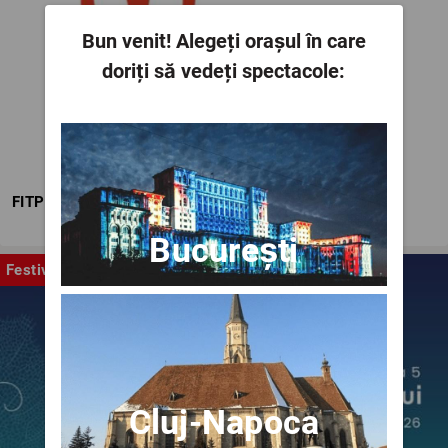
Bun venit!
Alegeți orașul în care
doriți să vedeți spectacole:
FITPTI
București
Festival
Cluj-Napoca