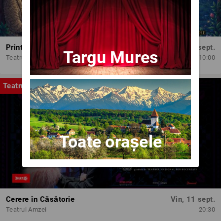
Printesele fermecate
Dum, 13 sept.
Targu Mures
Teatrul Amzei
10:00
Teatru
Toate orașele
Cerere în Căsătorie
Vin, 11 sept.
Teatrul Amzei
20:30