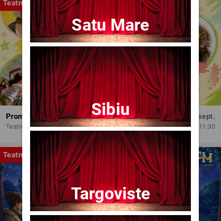
Teatru
Satu Mare
Sibiu
Promit să mă joc!
Dum, 13 sept.
Teatrul Amzei
11:30
Teatru
Targoviste