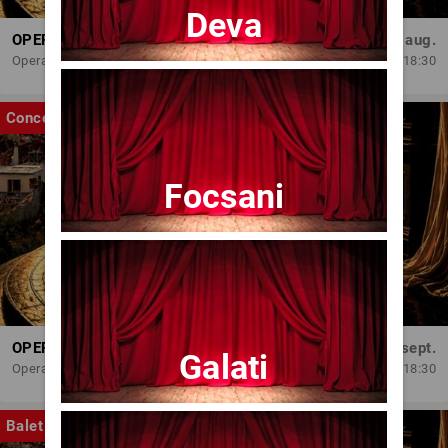
Deva
OPERA BRAȘOV ESTIVAL – ARMONII DE VARĂ - CVINTETUL VOCAL ANATOLY - CONCERT
Dum, 30 aug.
Opera Brasov
18:30
Concert
Focsani
OPERA BRAȘOV ESTIVAL – SEARĂ DE OPERĂ – CONCERT EXTRAORDINAR
Sâm, 5 sept.
Galati
Opera Brasov
18:30
Balet