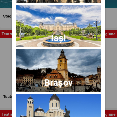
Stagiunea Estivală a Artelor Spectacolului
Teatru
Stagiune
Iași
Brașov
Teatrul Nottara
Teatru
Stagiune