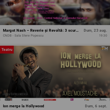
Margot Nash – Reverie și Revoltă: 3 scurtmetraje feminist-avangardiste
Dum, 23 aug.
CNDB - Sala Stere Popescu
19:30
Teatru
Ion merge la Hollywood
Dum, 6 sept.