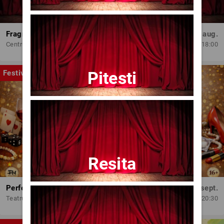
Fragmente dintr-un atelier – (regia Bogdan Mureșanu) – AG
Dum, 30 aug.
Centrul Internațional de Artă Contemporană - Baia Turcească Iași
18:00
Pitesti
Festival
Resita
Perfect Necăsătoriți
Mar, 15 sept.
Teatrul Amzei
20:30