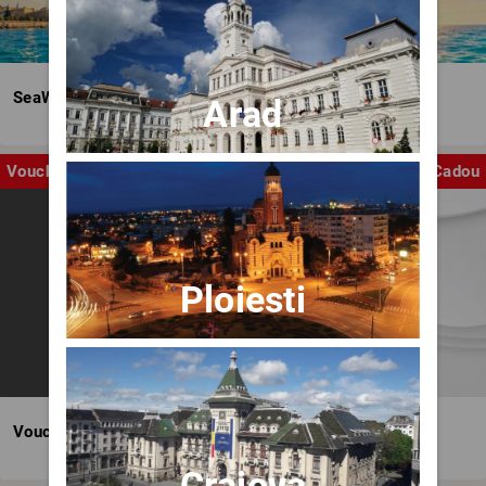
SeaWave Film & Arts Festival editia IV
Arad
Voucher
Cadou
Ploiesti
Voucher BILET.ro
Craiova