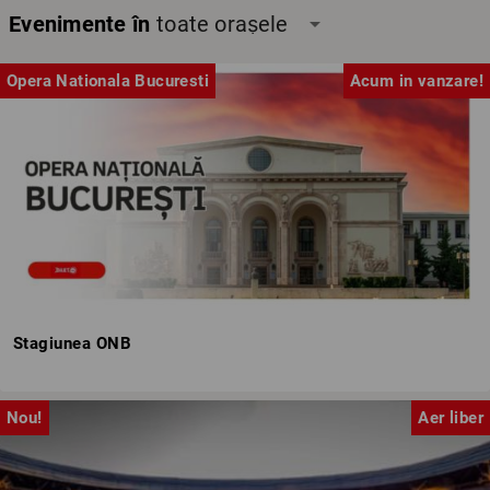
Evenimente în
toate orașele
arrow_drop_down
Opera Nationala Bucuresti
Acum in vanzare!
Stagiunea ONB
Nou!
Aer liber