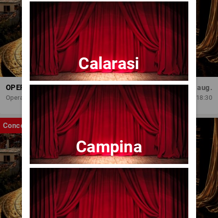
Calarasi
OPERA BRAȘOV ESTIVAL – ROMANCE & CINEMA - CONCERT
Sâm, 29 aug.
Opera Brasov
18:30
Concert
Campina