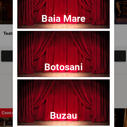
Baia Mare
Teatrul Avangardia
Afisați mai multe evenimente
Botosani
Noutăți
Buzau
Concert