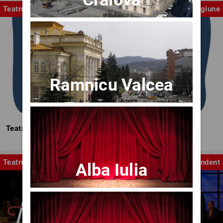
Teatrul Mic
Stagiune
Ramnicu Valcea
Teatrul Mic - Stagiunea 2025-2026
Teatru
Independent
Alba Iulia