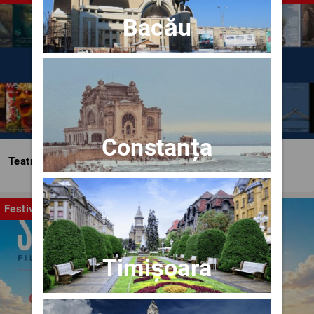
Bacău
Constanța
Teatrul Bulandra
Festival
Timișoara