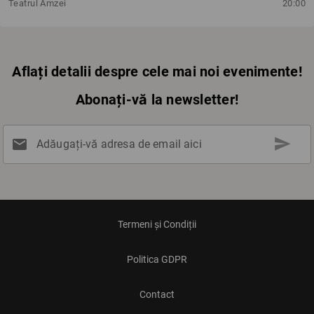
Teatrul Amzei
20:00
Aflați detalii despre cele mai noi evenimente!
Abonați-vă la newsletter!
send
mail
Adăugați-vă adresa de email aici
Termeni și Condiții
Politica GDPR
Contact