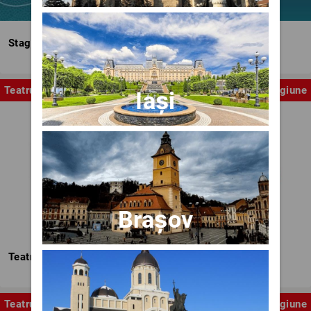
Stagiunea Estivală a Artelor Spectacolului
Teatru
Stagiune
Iași
Brașov
Teatrul Nottara
Teatru
Stagiune