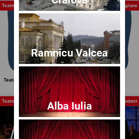
Teatrul Mic
Stagiune
Ramnicu Valcea
Teatrul Mic - Stagiunea 2025-2026
Teatru
Independent
Alba Iulia