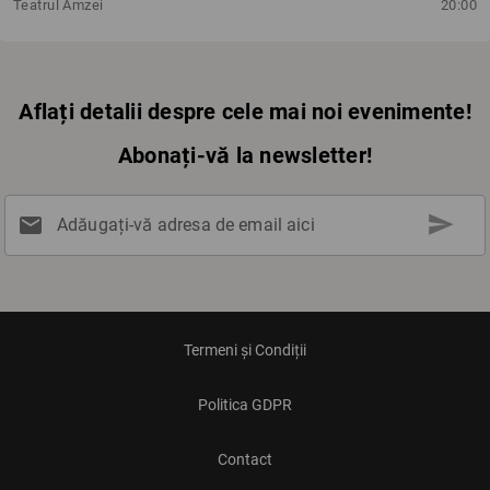
Teatrul Amzei
20:00
Aflați detalii despre cele mai noi evenimente!
Abonați-vă la newsletter!
send
mail
Adăugați-vă adresa de email aici
Termeni și Condiții
Politica GDPR
Contact