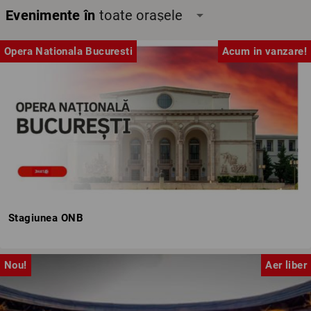
Evenimente în
toate orașele
arrow_drop_down
Opera Nationala Bucuresti
Acum in vanzare!
Stagiunea ONB
Nou!
Aer liber