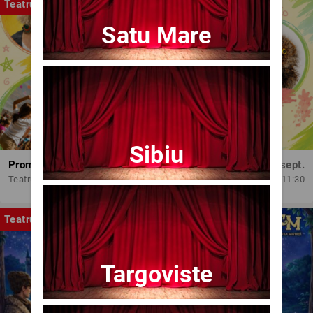
Teatru
Satu Mare
Sibiu
Promit să mă joc!
Dum, 13 sept.
Teatrul Amzei
11:30
Teatru
Targoviste