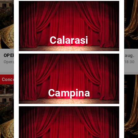
Calarasi
OPERA BRAȘOV ESTIVAL – ROMANCE & CINEMA - CONCERT
Sâm, 29 aug.
Opera Brasov
18:30
Concert
Campina