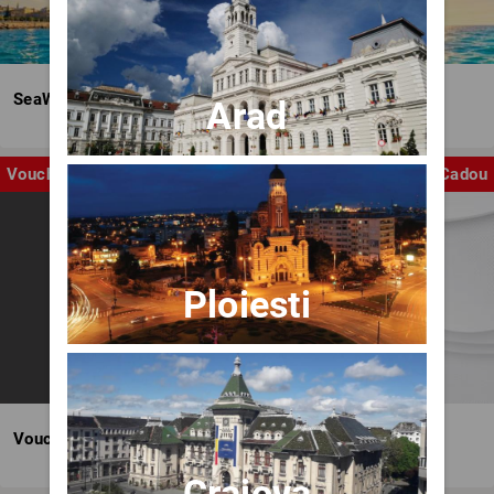
SeaWave Film & Arts Festival editia IV
Arad
Voucher
Cadou
Ploiesti
Voucher BILET.ro
Craiova