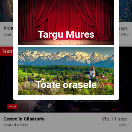
Printesele fermecate
Dum, 13 sept.
Targu Mures
Teatrul Amzei
10:00
Teatru
Toate orașele
Cerere în Căsătorie
Vin, 11 sept.
Teatrul Amzei
20:30