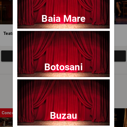
Baia Mare
Teatrul Avangardia
Afisați mai multe evenimente
Botosani
Noutăți
Buzau
Concert