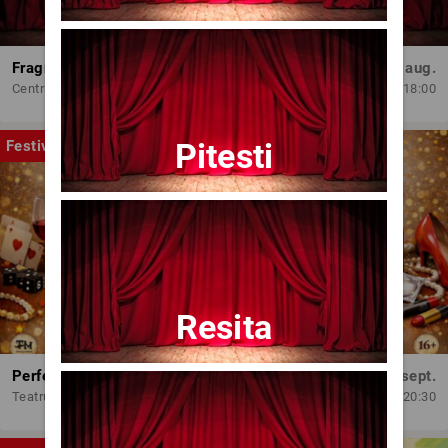
Fragmente dintr-un atelier – (regia Bogdan Mureșanu) – AG
Dum, 30 aug.
Centrul Internațional de Artă Contemporană - Baia Turcească Iași
18:00
Pitesti
Festival
Resita
Perfect Necăsătoriți
Mar, 15 sept.
Teatrul Amzei
20:30