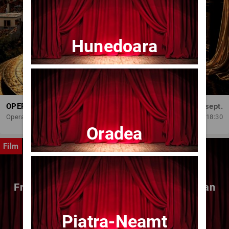
Hunedoara
OPERA BRAȘOV ESTIVAL – DANCING SUMMER - SPECTACOL DE BALET
Dum, 6 sept.
Opera Brasov
18:30
Oradea
Film
Fragmente dintr-un atelier – (regia Bogdan
Mureșanu) – AG
Piatra-Neamt