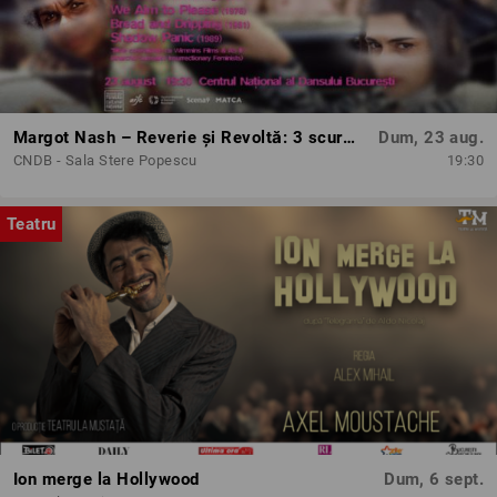
Margot Nash – Reverie și Revoltă: 3 scurtmetraje feminist-avangardiste
Dum, 23 aug.
CNDB - Sala Stere Popescu
19:30
Teatru
Ion merge la Hollywood
Dum, 6 sept.