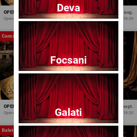
Deva
OPERA BRAȘOV ESTIVAL – ARMONII DE VARĂ - CVINTETUL VOCAL ANATOLY - CONCERT
Dum, 30 aug.
Opera Brasov
18:30
Concert
Focsani
OPERA BRAȘOV ESTIVAL – SEARĂ DE OPERĂ – CONCERT EXTRAORDINAR
Sâm, 5 sept.
Galati
Opera Brasov
18:30
Balet