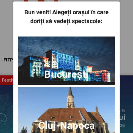
Bun venit!
Alegeți orașul în care
doriți să vedeți spectacole:
FITPTI
București
Festival
Cluj-Napoca