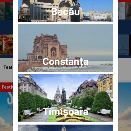
Bacău
Constanța
Teatrul Bulandra
Festival
Timișoara