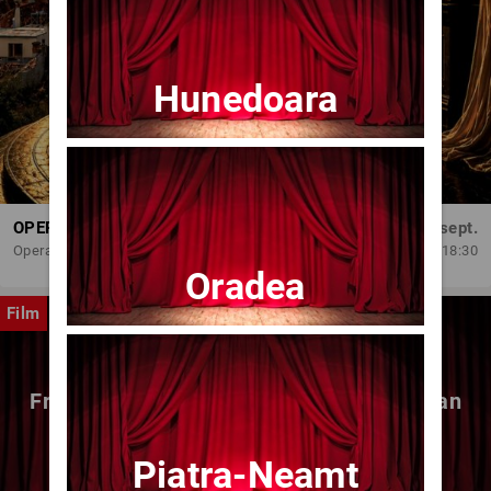
Hunedoara
OPERA BRAȘOV ESTIVAL – DANCING SUMMER - SPECTACOL DE BALET
Dum, 6 sept.
Opera Brasov
18:30
Oradea
Film
Fragmente dintr-un atelier – (regia Bogdan
Mureșanu) – AG
Piatra-Neamt