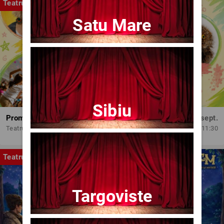
Teatru
Satu Mare
Sibiu
Promit să mă joc!
Dum, 13 sept.
Teatrul Amzei
11:30
Teatru
Targoviste