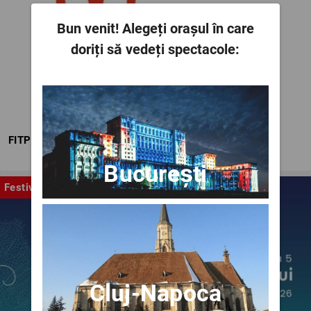
Bun venit!
Alegeți orașul în care
doriți să vedeți spectacole:
FITPTI
București
Festival
Cluj-Napoca