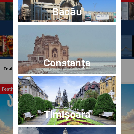
Bacău
Constanța
Teatrul Bulandra
Festival
Timișoara