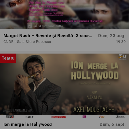
Margot Nash – Reverie și Revoltă: 3 scurtmetraje feminist-avangardiste
Dum, 23 aug.
CNDB - Sala Stere Popescu
19:30
Teatru
Ion merge la Hollywood
Dum, 6 sept.