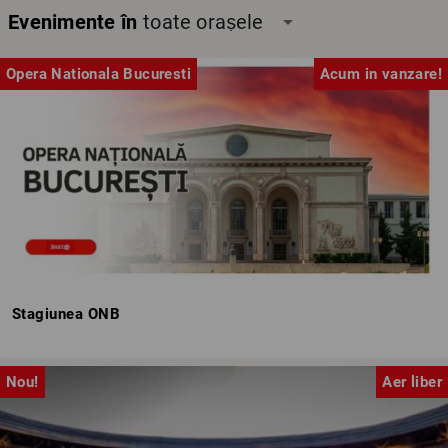
Evenimente în
toate orașele
arrow_drop_down
Opera Nationala Bucuresti
Acum in vanzare!
Stagiunea ONB
Nou!
Aer liber