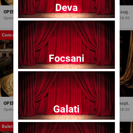
Deva
OPERA BRAȘOV ESTIVAL – ARMONII DE VARĂ - CVINTETUL VOCAL ANATOLY - CONCERT
Dum, 30 aug.
Opera Brasov
18:30
Concert
Focsani
OPERA BRAȘOV ESTIVAL – SEARĂ DE OPERĂ – CONCERT EXTRAORDINAR
Sâm, 5 sept.
Galati
Opera Brasov
18:30
Balet