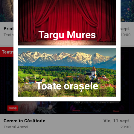
Printesele fermecate
Dum, 13 sept.
Targu Mures
Teatrul Amzei
10:00
Teatru
Toate orașele
Cerere în Căsătorie
Vin, 11 sept.
Teatrul Amzei
20:30