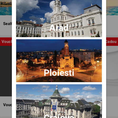
SeaWave Film & Arts Festival editia IV
Arad
Voucher
Cadou
Ploiesti
Voucher BILET.ro
Craiova