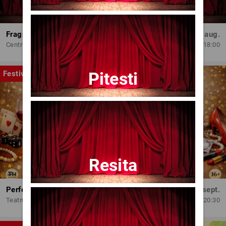
Fragmente dintr-un atelier – (regia Bogdan Mureșanu) – AG
Dum, 30 aug.
Centrul Internațional de Artă Contemporană - Baia Turcească Iași
18:00
Pitesti
Festival
Resita
Perfect Necăsătoriți
Mar, 15 sept.
Teatrul Amzei
20:30