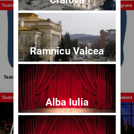
Teatrul Mic
Stagiune
Ramnicu Valcea
Teatrul Mic - Stagiunea 2025-2026
Teatru
Independent
Alba Iulia