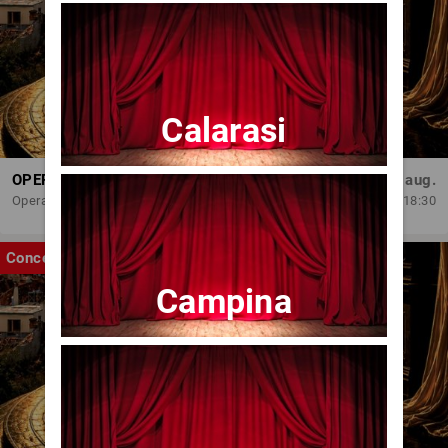
Calarasi
OPERA BRAȘOV ESTIVAL – ROMANCE & CINEMA - CONCERT
Sâm, 29 aug.
Opera Brasov
18:30
Concert
Campina