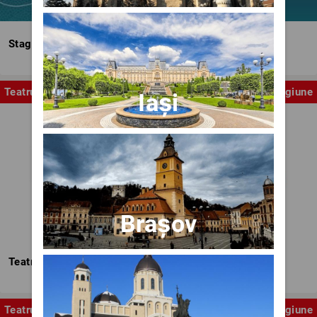
Stagiunea Estivală a Artelor Spectacolului
Teatru
Stagiune
Iași
Brașov
Teatrul Nottara
Teatru
Stagiune