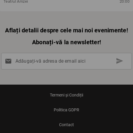
Teatrul Amzei
20:00
Aflați detalii despre cele mai noi evenimente!
Abonați-vă la newsletter!
send
mail
Adăugați-vă adresa de email aici
Termeni și Condiții
Politica GDPR
Contact