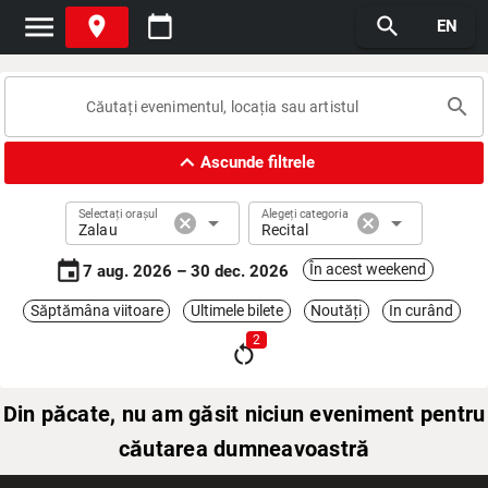
menu
place
calendar_today
search
EN
search
expand_less
Ascunde filtrele
Selectați orașul
Alegeți categoria
cancel
arrow_drop_down
cancel
arrow_drop_down
Zalau
Recital
event
În acest weekend
7 aug. 2026 – 30 dec. 2026
Săptămâna viitoare
Ultimele bilete
Noutăți
In curând
2
restart_alt
Din păcate, nu am găsit niciun eveniment pentru
căutarea dumneavoastră