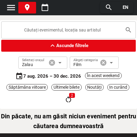
menu
place
calendar_today
search
EN
search
expand_less
Ascunde filtrele
Selectați orașul
Alegeți categoria
cancel
arrow_drop_down
cancel
arrow_drop_down
Zalau
Film
event
În acest weekend
7 aug. 2026 – 30 dec. 2026
Săptămâna viitoare
Ultimele bilete
Noutăți
In curând
2
restart_alt
Din păcate, nu am găsit niciun eveniment pentru
căutarea dumneavoastră