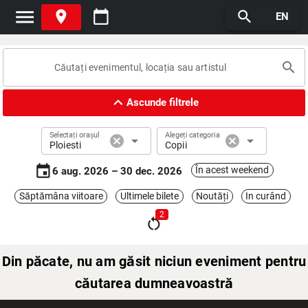
menu
place
calendar_today
search
EN
search
expand_less
Ascunde filtrele
Selectați orașul
Alegeți categoria
cancel
arrow_drop_down
cancel
arrow_drop_down
Ploiesti
Copii
event
În acest weekend
6 aug. 2026 – 30 dec. 2026
Săptămâna viitoare
Ultimele bilete
Noutăți
In curând
2
restart_alt
Din păcate, nu am găsit niciun eveniment pentru
căutarea dumneavoastră