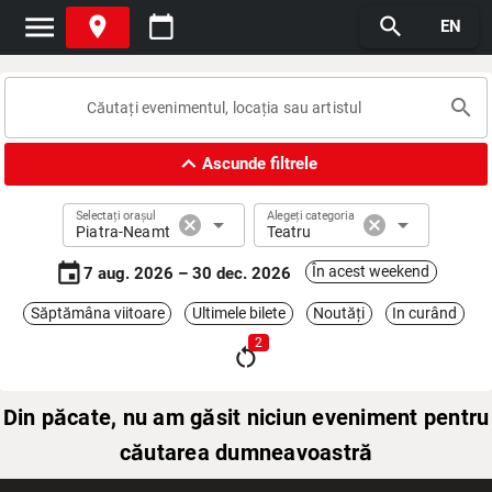
menu
place
calendar_today
search
EN
search
expand_less
Ascunde filtrele
Selectați orașul
Alegeți categoria
cancel
arrow_drop_down
cancel
arrow_drop_down
Piatra-Neamt
Teatru
event
În acest weekend
7 aug. 2026 – 30 dec. 2026
Săptămâna viitoare
Ultimele bilete
Noutăți
In curând
2
restart_alt
Din păcate, nu am găsit niciun eveniment pentru
căutarea dumneavoastră