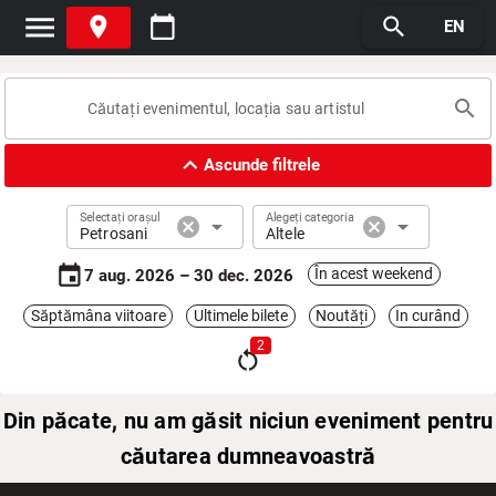
menu
place
calendar_today
search
EN
search
expand_less
Ascunde filtrele
Selectați orașul
Alegeți categoria
cancel
arrow_drop_down
cancel
arrow_drop_down
Petrosani
Altele
event
În acest weekend
7 aug. 2026 – 30 dec. 2026
Săptămâna viitoare
Ultimele bilete
Noutăți
In curând
2
restart_alt
Din păcate, nu am găsit niciun eveniment pentru
căutarea dumneavoastră