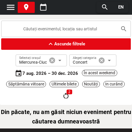
menu
place
calendar_today
search
EN
search
expand_less
Ascunde filtrele
Selectați orașul
Alegeți categoria
cancel
arrow_drop_down
cancel
arrow_drop_down
Miercurea-Ciuc
Concert
event
În acest weekend
7 aug. 2026 – 30 dec. 2026
Săptămâna viitoare
Ultimele bilete
Noutăți
In curând
2
restart_alt
Din păcate, nu am găsit niciun eveniment pentru
căutarea dumneavoastră