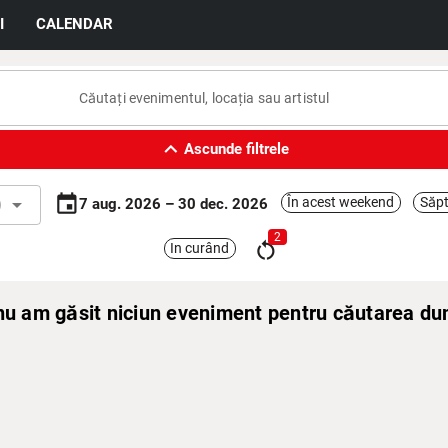
I
CALENDAR
expand_less
Ascunde filtrele
event
l
arrow_drop_down
În acest weekend
Săpt
7 aug. 2026 – 30 dec. 2026
2
restart_alt
In curând
 nu am găsit niciun eveniment pentru căutarea d