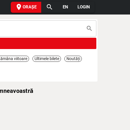
place
search
ORAȘE
EN
LOGIN
search
ămâna viitoare
Ultimele bilete
Noutăți
umneavoastră