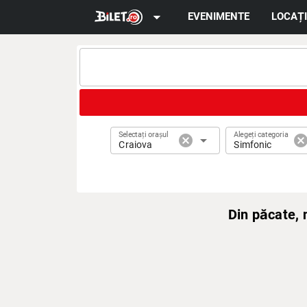
arrow_drop_down
EVENIMENTE
LOCAȚI
Selectați orașul
Alegeți categoria
cancel
arrow_drop_down
cance
Craiova
Simfonic
Din păcate,