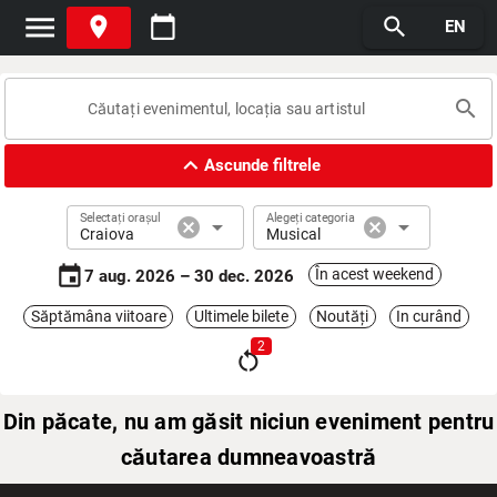
menu
place
calendar_today
search
EN
search
expand_less
Ascunde filtrele
Selectați orașul
Alegeți categoria
cancel
arrow_drop_down
cancel
arrow_drop_down
Craiova
Musical
event
În acest weekend
7 aug. 2026 – 30 dec. 2026
Săptămâna viitoare
Ultimele bilete
Noutăți
In curând
2
restart_alt
Din păcate, nu am găsit niciun eveniment pentru
căutarea dumneavoastră