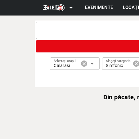
arrow_drop_down
EVENIMENTE
LOCAȚI
Selectați orașul
Alegeți categoria
cancel
arrow_drop_down
cance
Calarasi
Simfonic
Din păcate,