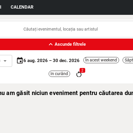
I
CALENDAR
expand_less
Ascunde filtrele
event
l
arrow_drop_down
În acest weekend
Săpt
6 aug. 2026 – 30 dec. 2026
2
restart_alt
In curând
 nu am găsit niciun eveniment pentru căutarea d