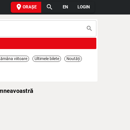
place
search
ORAȘE
EN
LOGIN
search
ămâna viitoare
Ultimele bilete
Noutăți
umneavoastră