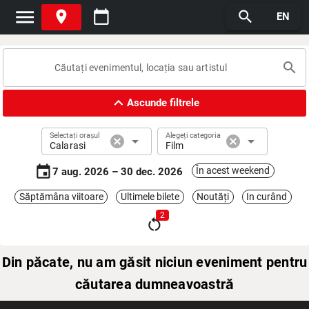
menu
place
calendar_today
search
EN
search
expand_less
Ascunde filtrele
Selectați orașul
Alegeți categoria
cancel
arrow_drop_down
cancel
arrow_drop_down
Calarasi
Film
event
În acest weekend
7 aug. 2026 – 30 dec. 2026
Săptămâna viitoare
Ultimele bilete
Noutăți
In curând
2
restart_alt
Din păcate, nu am găsit niciun eveniment pentru
căutarea dumneavoastră