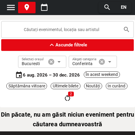
menu
place
calendar_today
search
EN
search
expand_less
Ascunde filtrele
Selectați orașul
Alegeți categoria
cancel
arrow_drop_down
cancel
arrow_drop_down
Bucuresti
Conferinta
event
În acest weekend
6 aug. 2026 – 30 dec. 2026
Săptămâna viitoare
Ultimele bilete
Noutăți
In curând
2
restart_alt
Din păcate, nu am găsit niciun eveniment pentru
căutarea dumneavoastră