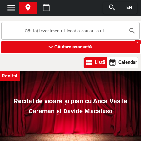
menu
place
calendar_today
search
EN
search
2
expand_more
Căutare avansată
view_module
calendar_month
Listă
Calendar
Recital
Recital de vioară și pian cu Anca Vasile
Caraman și Davide Macaluso