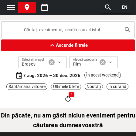
menu
place
calendar_today
search
EN
search
expand_less
Ascunde filtrele
Selectați orașul
Alegeți categoria
cancel
arrow_drop_down
cancel
arrow_drop_down
Brasov
Film
event
În acest weekend
7 aug. 2026 – 30 dec. 2026
Săptămâna viitoare
Ultimele bilete
Noutăți
In curând
2
restart_alt
Din păcate, nu am găsit niciun eveniment pentru
căutarea dumneavoastră