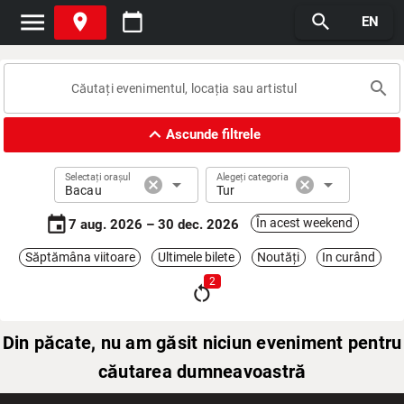
menu
place
calendar_today
search
EN
search
expand_less
Ascunde filtrele
Selectați orașul
Alegeți categoria
cancel
arrow_drop_down
cancel
arrow_drop_down
Bacau
Tur
event
În acest weekend
7 aug. 2026 – 30 dec. 2026
Săptămâna viitoare
Ultimele bilete
Noutăți
In curând
2
restart_alt
Din păcate, nu am găsit niciun eveniment pentru
căutarea dumneavoastră