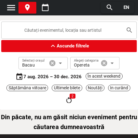
menu
place
calendar_today
search
EN
search
expand_less
Ascunde filtrele
Selectați orașul
Alegeți categoria
cancel
arrow_drop_down
cancel
arrow_drop_down
Bacau
Opereta
event
În acest weekend
7 aug. 2026 – 30 dec. 2026
Săptămâna viitoare
Ultimele bilete
Noutăți
In curând
2
restart_alt
Din păcate, nu am găsit niciun eveniment pentru
căutarea dumneavoastră