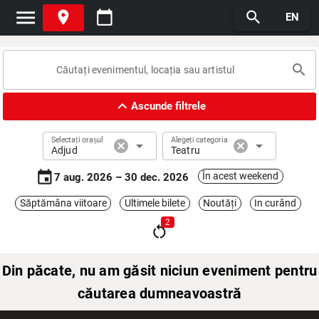
menu
place
calendar_today
search
EN
search
expand_less
Ascunde filtrele
Selectați orașul
Alegeți categoria
cancel
arrow_drop_down
cancel
arrow_drop_down
Adjud
Teatru
event
În acest weekend
7 aug. 2026 – 30 dec. 2026
Săptămâna viitoare
Ultimele bilete
Noutăți
In curând
2
restart_alt
Din păcate, nu am găsit niciun eveniment pentru
căutarea dumneavoastră