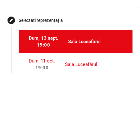
Selectați reprezentația
edit
Dum, 13 sept.
Sala Luceafărul
19:00
Dum, 11 oct.
Sala Luceafărul
19:00
Vin, 6 nov.
Sala Luceafărul
19:00
Sâm, 5 dec.
Sala Luceafărul
19:00