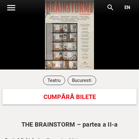
menu
search
EN
Teatru
Bucuresti
CUMPĂRĂ BILETE
THE BRAINSTORM – partea a II-a