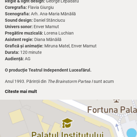
Regie & light design:
George Lepădatu
Coregrafia:
Flavia Giurgiu
Scenografia:
Arh. Ana-Maria Mănăilă
Sound design:
Daniel Stănciucu
Univers sonor:
Enver Mamut
Pregătire muzicală:
Lorena Luchian
Asistent regie:
Diana Mănăilă
Grafică și animație:
Miruna Matel, Enver Mamut
Durata:
120 minute
Audiență:
AG
O producție Teatrul Independent Luceafărul.
Anul 1993. Părinții din
The Brainstorm Partea I
sunt acum
adolescenți. Au gașca lor de la bloc, se distrează la majorate și fac
Citeste mai mult
schimb de casete. O generație pe care adolescentul de azi trebuie
să o cunoască ca să își poată înțelege mai bine părintele.
The
Brainstorm Partea a II-a
dă viață amintirilor tale din adolescență,
păstrate acum în albumele cu fotografii sau pe casetele video.
Distribuție:
Andrei Barbu, Eduard Chimac, Vlad Lință, Lorena
Luchian, David Mandache, Enver Mamut, Diana Mănăilă, Daria