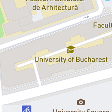
Pentelie, Yasmin Petroșanu, Vladimir Purdel, Jawad
Shahbazimoghadam, Daniel Stănciucu