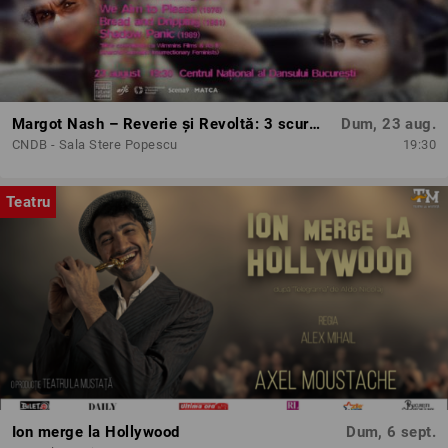
Margot Nash – Reverie și Revoltă: 3 scurtmetraje feminist-avangardiste
Dum, 23 aug.
CNDB - Sala Stere Popescu
19:30
Teatru
Ion merge la Hollywood
Dum, 6 sept.