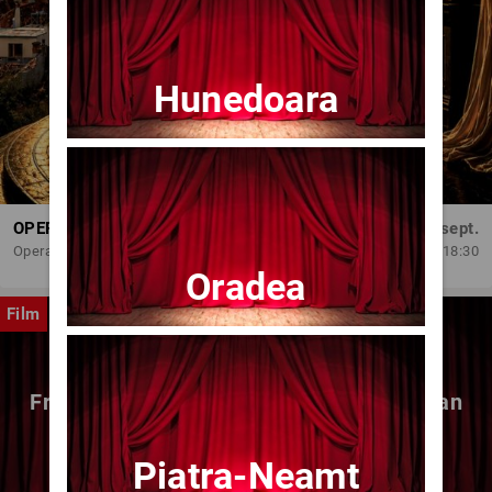
Hunedoara
OPERA BRAȘOV ESTIVAL – DANCING SUMMER - SPECTACOL DE BALET
Dum, 6 sept.
Opera Brasov
18:30
Oradea
Film
Fragmente dintr-un atelier – (regia Bogdan
Mureșanu) – AG
Piatra-Neamt