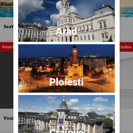
SeaWave Film & Arts Festival editia IV
Arad
Voucher
Cadou
Ploiesti
Voucher BILET.ro
Craiova