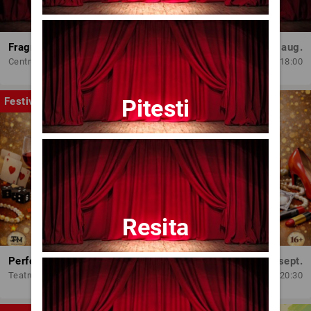
Fragmente dintr-un atelier – (regia Bogdan Mureșanu) – AG
Dum, 30 aug.
Centrul Internațional de Artă Contemporană - Baia Turcească Iași
18:00
Pitesti
Festival
Resita
Perfect Necăsătoriți
Mar, 15 sept.
Teatrul Amzei
20:30