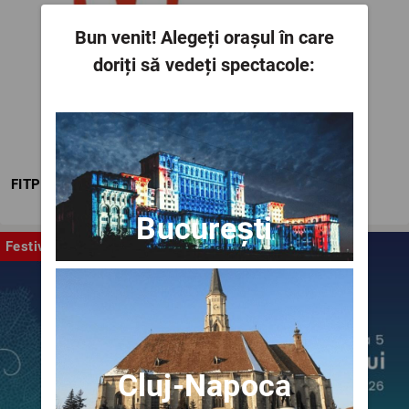
Bun venit!
Alegeți orașul în care
doriți să vedeți spectacole:
FITPTI
București
Festival
Cluj-Napoca