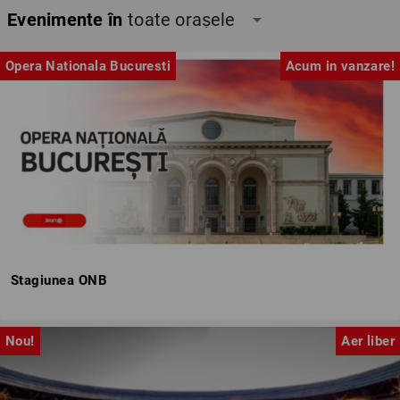
Evenimente în
toate orașele
arrow_drop_down
Opera Nationala Bucuresti
Acum in vanzare!
Stagiunea ONB
Nou!
Aer liber