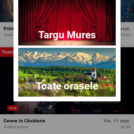
Printesele fermecate
Dum, 13 sept.
Targu Mures
Teatrul Amzei
10:00
Teatru
Toate orașele
Cerere în Căsătorie
Vin, 11 sept.
Teatrul Amzei
20:30