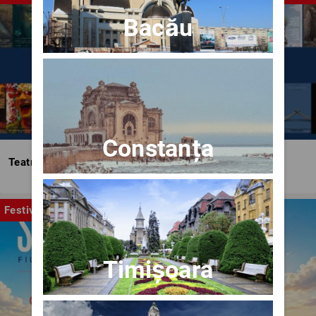
Bacău
Constanța
Teatrul Bulandra
Festival
Timișoara