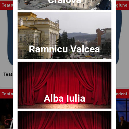
Teatrul Mic
Stagiune
Ramnicu Valcea
Teatrul Mic - Stagiunea 2025-2026
Teatru
Independent
Alba Iulia