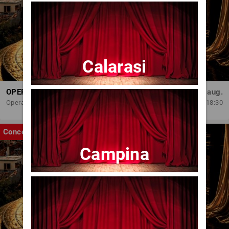
Calarasi
OPERA BRAȘOV ESTIVAL – ROMANCE & CINEMA - CONCERT
Sâm, 29 aug.
Opera Brasov
18:30
Concert
Campina