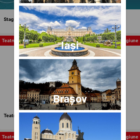
Stagiunea Estivală a Artelor Spectacolului
Teatru
Stagiune
Iași
Brașov
Teatrul Nottara
Teatru
Stagiune