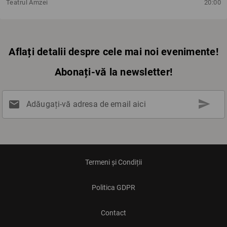
Teatrul Amzei
20:00
Aflați detalii despre cele mai noi evenimente!
Abonați-vă la newsletter!
send
mail
Adăugați-vă adresa de email aici
Termeni și Condiții
Politica GDPR
Contact