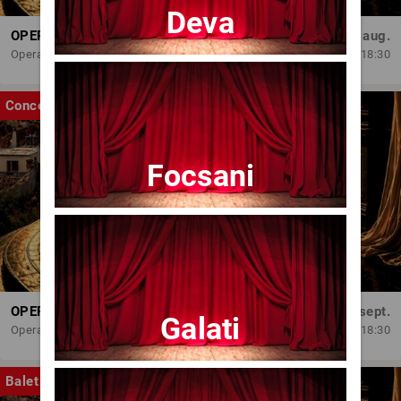
Deva
OPERA BRAȘOV ESTIVAL – ARMONII DE VARĂ - CVINTETUL VOCAL ANATOLY - CONCERT
Dum, 30 aug.
Opera Brasov
18:30
Concert
Focsani
OPERA BRAȘOV ESTIVAL – SEARĂ DE OPERĂ – CONCERT EXTRAORDINAR
Sâm, 5 sept.
Galati
Opera Brasov
18:30
Balet