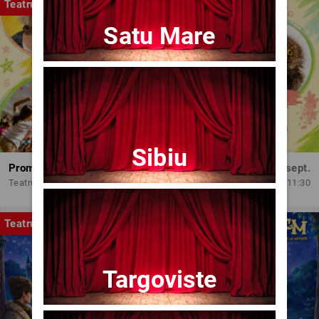
Teatru
Satu Mare
Sibiu
Promit să mă joc!
Dum, 13 sept.
Teatrul Amzei
11:30
Teatru
Targoviste