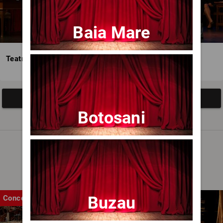
Baia Mare
Teatrul Avangardia
Afisați mai multe evenimente
Botosani
Noutăți
Buzau
Concert