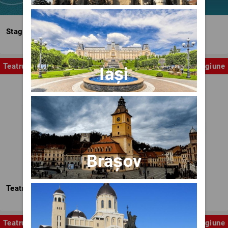
Stagiunea Estivală a Artelor Spectacolului
Teatru
Stagiune
Iași
Brașov
Teatrul Nottara
Teatru
Stagiune