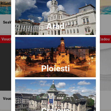
SeaWave Film & Arts Festival editia IV
Arad
Voucher
Cadou
Ploiesti
Voucher BILET.ro
Craiova