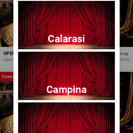
Calarasi
OPERA BRAȘOV ESTIVAL – ROMANCE & CINEMA - CONCERT
Sâm, 29 aug.
Opera Brasov
18:30
Concert
Campina