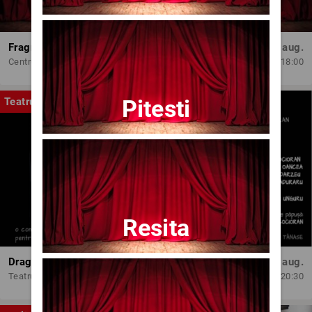
Fragmente dintr-un atelier – (regia Bogdan Mureșanu) – AG
Dum, 30 aug.
Centrul Internațional de Artă Contemporană - Baia Turcească Iași
18:00
Pitesti
Teatru
Resita
Dragoste pe-un fir de ață
Joi, 13 aug.
Teatrul Amzei
20:30