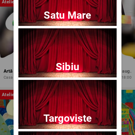
Atelier
Satu Mare
Sibiu
Artă și Profesionalism
Mie, 12 aug.
Casa de Cultura 'Mihai Ursachi' a Municipiului Iasi
18:00
Atelier
Targoviste