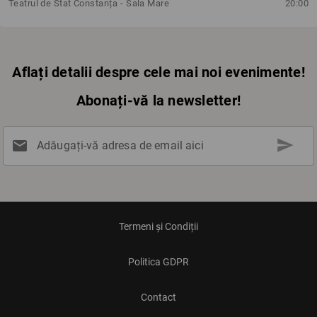
Teatrul de Stat Constanța - Sala Mare
20:00
Aflați detalii despre cele mai noi evenimente!
Abonați-vă la newsletter!
send
mail
Adăugați-vă adresa de email aici
Termeni și Condiții
Politica GDPR
Contact