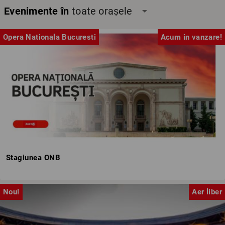
Evenimente în
toate orașele
arrow_drop_down
Opera Nationala Bucuresti
Acum in vanzare!
Stagiunea ONB
Nou!
Aer liber