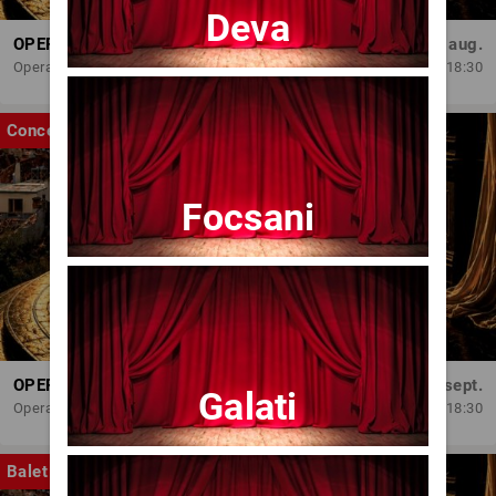
Deva
OPERA BRAȘOV ESTIVAL – ARMONII DE VARĂ - CVINTETUL VOCAL ANATOLY - CONCERT
Dum, 30 aug.
Opera Brasov
18:30
Concert
Focsani
OPERA BRAȘOV ESTIVAL – SEARĂ DE OPERĂ – CONCERT EXTRAORDINAR
Sâm, 5 sept.
Galati
Opera Brasov
18:30
Balet