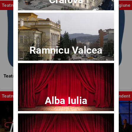
Teatrul Mic
Stagiune
Ramnicu Valcea
Teatrul Mic - Stagiunea 2025-2026
Teatru
Independent
Alba Iulia