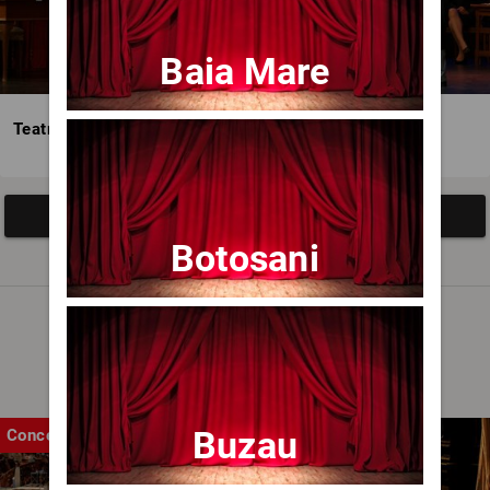
Baia Mare
Teatrul Avangardia
Afisați mai multe evenimente
Botosani
Noutăți
Buzau
Concert