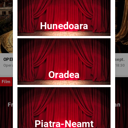
Hunedoara
OPERA BRAȘOV ESTIVAL – DANCING SUMMER - SPECTACOL DE BALET
Dum, 6 sept.
Opera Brasov
18:30
Oradea
Film
Fragmente dintr-un atelier – (regia Bogdan
Mureșanu) – AG
Piatra-Neamt