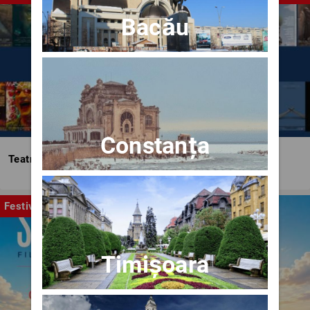
Bacău
Constanța
Teatrul Bulandra
Festival
Timișoara