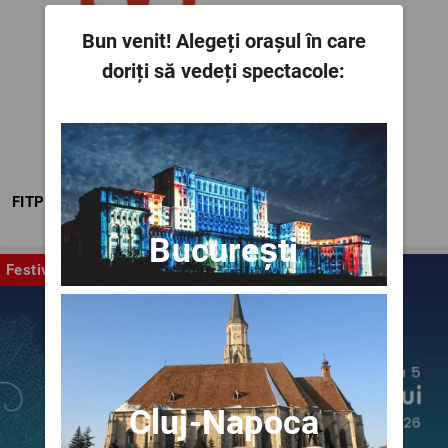
Bun venit!
Alegeți orașul în care
doriți să vedeți spectacole:
FITPTI
București
Festival
Cluj-Napoca