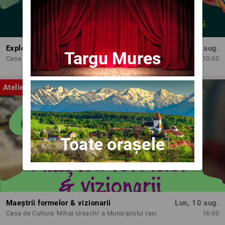
Exploratorii cromatici
Lun, 10 aug.
Targu Mures
Casa de Cultura 'Mihai Ursachi' a Municipiului Iasi
10:00
Atelier
Toate orașele
Maeștrii formelor & vizionarii
Lun, 10 aug.
Casa de Cultura 'Mihai Ursachi' a Municipiului Iasi
16:00