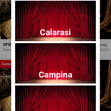
Calarasi
OPERA BRAȘOV ESTIVAL – ROMANCE & CINEMA - CONCERT
Sâm, 29 aug.
Opera Brasov
18:30
Concert
Campina