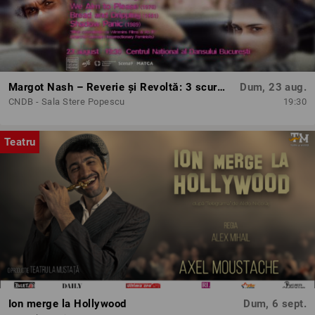
Margot Nash – Reverie și Revoltă: 3 scurtmetraje feminist-avangardiste
Dum, 23 aug.
CNDB - Sala Stere Popescu
19:30
Teatru
Ion merge la Hollywood
Dum, 6 sept.