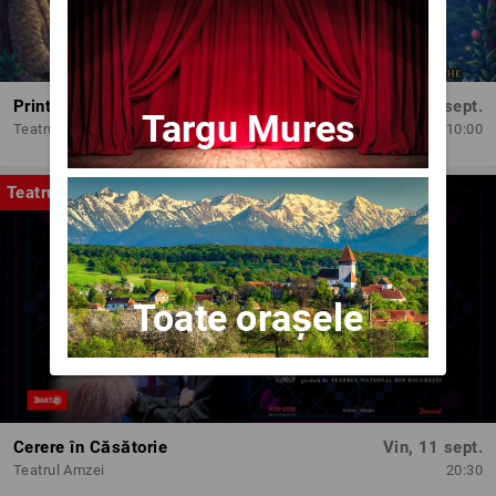
Printesele fermecate
Dum, 13 sept.
Targu Mures
Teatrul Amzei
10:00
Teatru
Toate orașele
Cerere în Căsătorie
Vin, 11 sept.
Teatrul Amzei
20:30