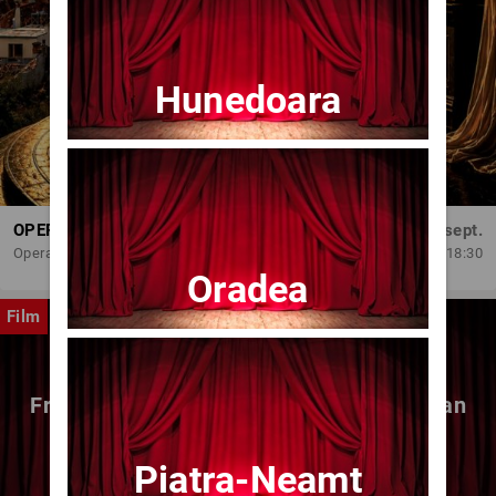
Hunedoara
OPERA BRAȘOV ESTIVAL – DANCING SUMMER - SPECTACOL DE BALET
Dum, 6 sept.
Opera Brasov
18:30
Oradea
Film
Fragmente dintr-un atelier – (regia Bogdan
Mureșanu) – AG
Piatra-Neamt