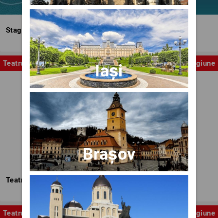
Stagiunea Estivală a Artelor Spectacolului
Teatru
Stagiune
Iași
Brașov
Teatrul Nottara
Teatru
Stagiune