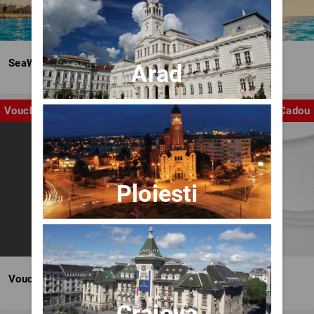
SeaWave Film & Arts Festival editia IV
Arad
Voucher
Cadou
Ploiesti
Voucher BILET.ro
Craiova