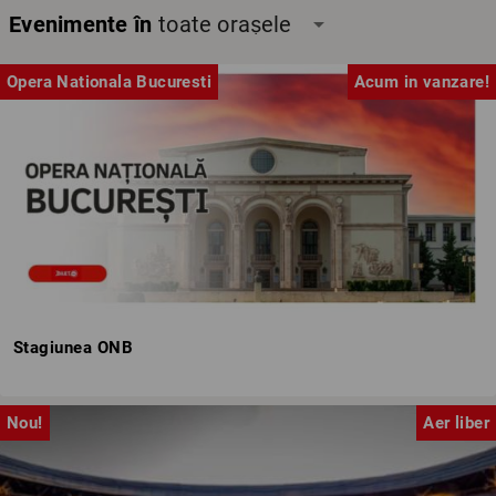
Evenimente în
toate orașele
arrow_drop_down
Opera Nationala Bucuresti
Acum in vanzare!
Stagiunea ONB
Nou!
Aer liber