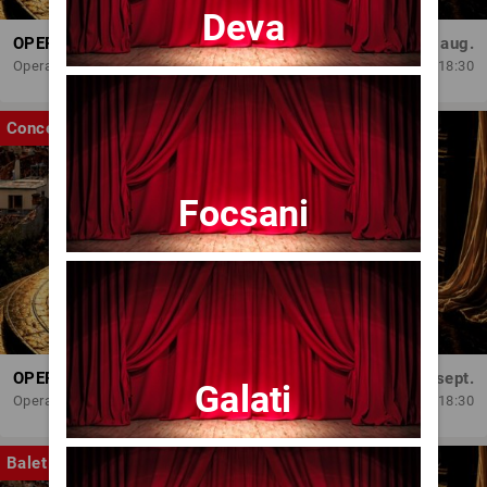
Deva
OPERA BRAȘOV ESTIVAL – ARMONII DE VARĂ - CVINTETUL VOCAL ANATOLY - CONCERT
Dum, 30 aug.
Opera Brasov
18:30
Concert
Focsani
OPERA BRAȘOV ESTIVAL – SEARĂ DE OPERĂ – CONCERT EXTRAORDINAR
Sâm, 5 sept.
Galati
Opera Brasov
18:30
Balet