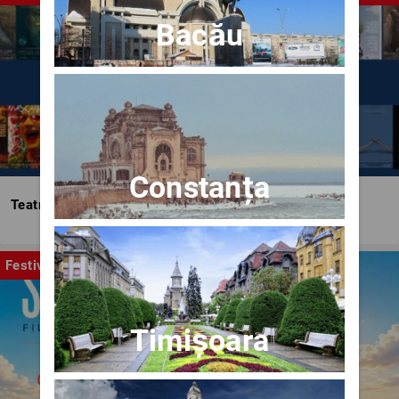
Bacău
Constanța
Teatrul Bulandra
Festival
Timișoara