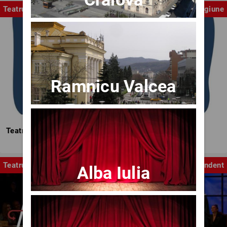
Teatrul Mic
Stagiune
Ramnicu Valcea
Teatrul Mic - Stagiunea 2025-2026
Teatru
Independent
Alba Iulia