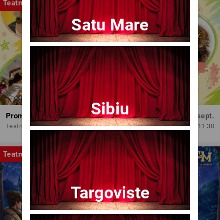
Teatru
Satu Mare
Sibiu
Promit să mă joc!
Dum, 13 sept.
Teatrul Amzei
11:30
Teatru
Targoviste