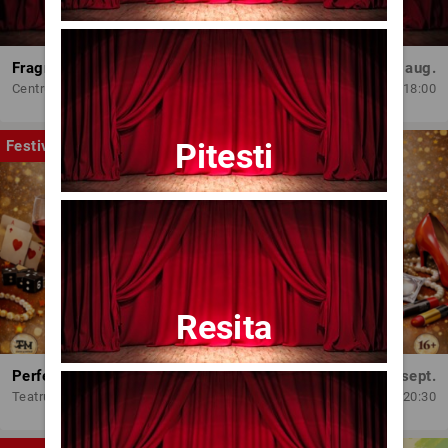
Fragmente dintr-un atelier – (regia Bogdan Mureșanu) – AG
Dum, 30 aug.
Centrul Internațional de Artă Contemporană - Baia Turcească Iași
18:00
Pitesti
Festival
Resita
Perfect Necăsătoriți
Mar, 15 sept.
Teatrul Amzei
20:30