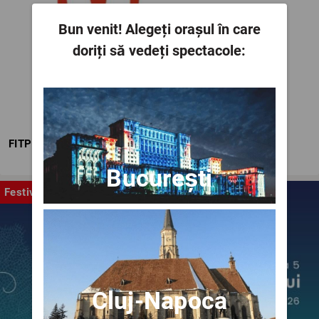
Bun venit!
Alegeți orașul în care
doriți să vedeți spectacole:
FITPTI
București
Festival
Cluj-Napoca