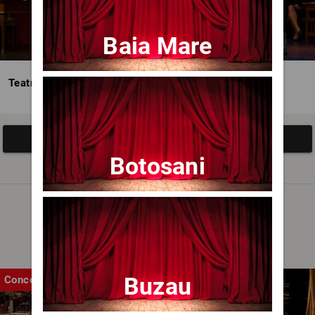
Baia Mare
Teatrul Avangardia
Afisați mai multe evenimente
Botosani
Noutăți
Buzau
Concert