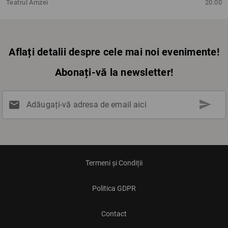
Teatrul Amzei
20:00
Aflați detalii despre cele mai noi evenimente!
Abonați-vă la newsletter!
send
mail
Adăugați-vă adresa de email aici
Termeni și Condiții
Politica GDPR
Contact