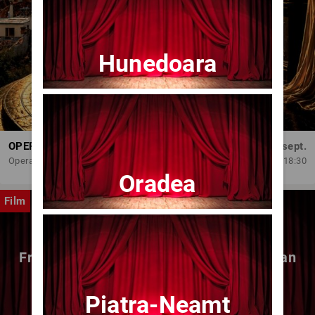
Hunedoara
OPERA BRAȘOV ESTIVAL – DANCING SUMMER - SPECTACOL DE BALET
Dum, 6 sept.
Opera Brasov
18:30
Oradea
Film
Fragmente dintr-un atelier – (regia Bogdan
Mureșanu) – AG
Piatra-Neamt