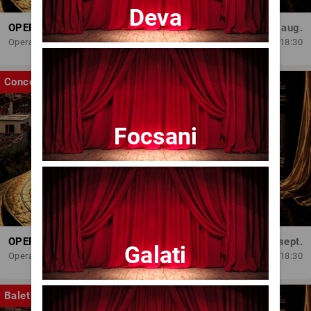
Deva
OPERA BRAȘOV ESTIVAL – ARMONII DE VARĂ - CVINTETUL VOCAL ANATOLY - CONCERT
Dum, 30 aug.
Opera Brasov
18:30
Concert
Focsani
OPERA BRAȘOV ESTIVAL – SEARĂ DE OPERĂ – CONCERT EXTRAORDINAR
Sâm, 5 sept.
Galati
Opera Brasov
18:30
Balet