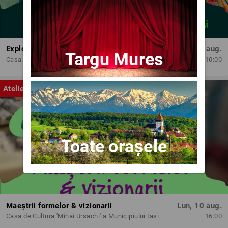
Exploratorii cromatici
Lun, 10 aug.
Targu Mures
Casa de Cultura 'Mihai Ursachi' a Municipiului Iasi
10:00
Atelier
Toate orașele
Maeștrii formelor & vizionarii
Lun, 10 aug.
Casa de Cultura 'Mihai Ursachi' a Municipiului Iasi
16:00