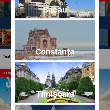
Bacău
Constanța
Teatrul Bulandra
Festival
Timișoara