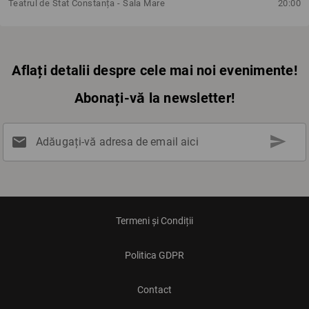
Teatrul de Stat Constanța - Sala Mare
20:00
Aflați detalii despre cele mai noi evenimente!
Abonați-vă la newsletter!
send
mail
Adăugați-vă adresa de email aici
Termeni și Condiții
Politica GDPR
Contact