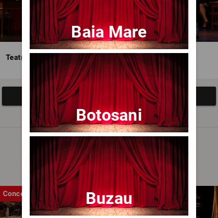
Baia Mare
Teatrul Avangardia
Afisați mai multe evenimente
Botosani
Noutăți
Buzau
Concert