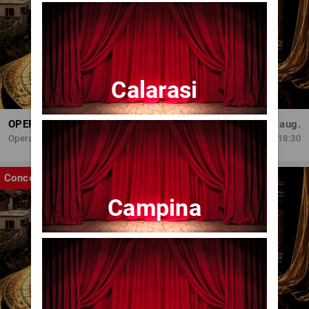
Calarasi
OPERA BRAȘOV ESTIVAL – ROMANCE & CINEMA - CONCERT
Sâm, 29 aug.
Opera Brasov
18:30
Concert
Campina