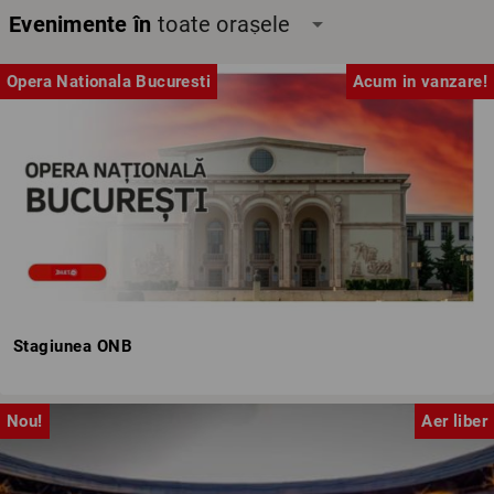
Evenimente în
toate orașele
arrow_drop_down
Opera Nationala Bucuresti
Acum in vanzare!
Stagiunea ONB
Nou!
Aer liber