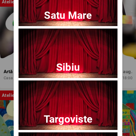
Atelier
Satu Mare
Sibiu
Artă și Profesionalism
Mie, 12 aug.
Casa de Cultura 'Mihai Ursachi' a Municipiului Iasi
18:00
Atelier
Targoviste