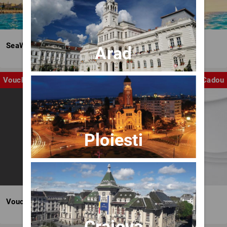
SeaWave Film & Arts Festival editia IV
Arad
Voucher
Cadou
Ploiesti
Voucher BILET.ro
Craiova