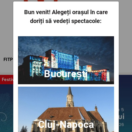
Bun venit!
Alegeți orașul în care
doriți să vedeți spectacole:
FITPTI
București
Festival
Cluj-Napoca