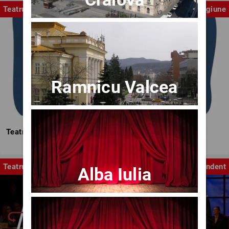
Teatrul Mic
Stagiune
Ramnicu Valcea
Teatrul Mic - Stagiunea 2025-2026
Teatru
Independent
Alba Iulia