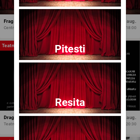
Fragmente dintr-un atelier – (regia Bogdan Mureșanu) – AG
Dum, 30 aug.
Centrul Internațional de Artă Contemporană - Baia Turcească Iași
18:00
Pitesti
Teatru
Resita
Dragoste pe-un fir de ață
Joi, 13 aug.
Teatrul Amzei
20:30