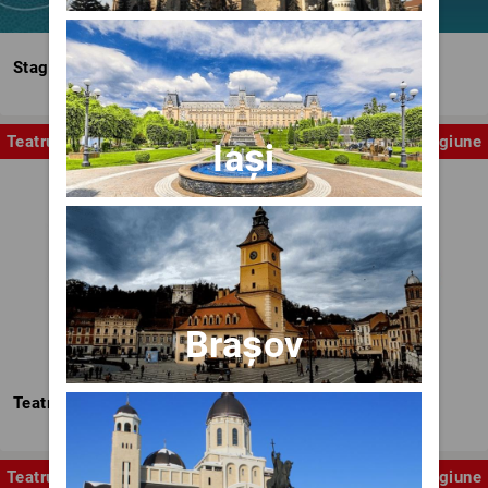
Stagiunea Estivală a Artelor Spectacolului
Teatru
Stagiune
Iași
Brașov
Teatrul Nottara
Teatru
Stagiune