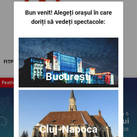
Bun venit!
Alegeți orașul în care
doriți să vedeți spectacole:
FITPTI
București
Festival
Cluj-Napoca