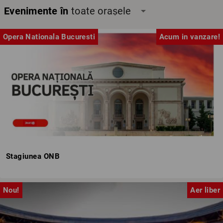
Evenimente în
toate orașele
arrow_drop_down
Opera Nationala Bucuresti
Acum in vanzare!
Stagiunea ONB
Nou!
Aer liber