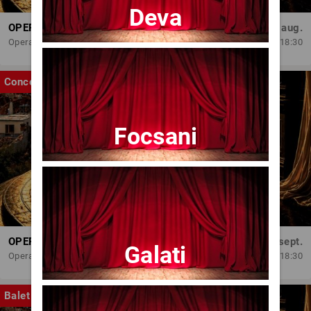
Deva
OPERA BRAȘOV ESTIVAL – ARMONII DE VARĂ - CVINTETUL VOCAL ANATOLY - CONCERT
Dum, 30 aug.
Opera Brasov
18:30
Concert
Focsani
OPERA BRAȘOV ESTIVAL – SEARĂ DE OPERĂ – CONCERT EXTRAORDINAR
Sâm, 5 sept.
Galati
Opera Brasov
18:30
Balet