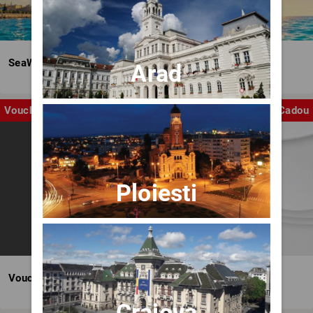
SeaWave Film & Arts Festival editia IV
Arad
Voucher
Cadou
Ploiesti
Voucher BILET.ro
Craiova