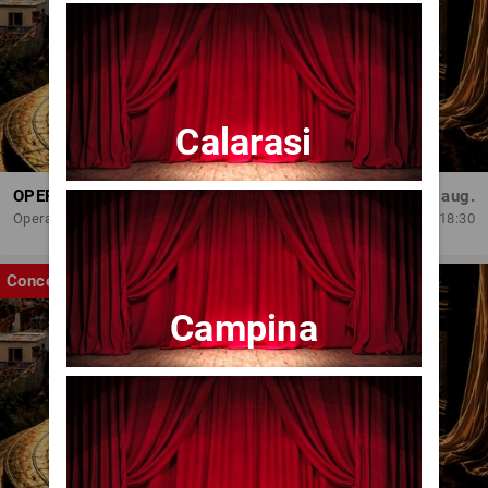
Calarasi
OPERA BRAȘOV ESTIVAL – ROMANCE & CINEMA - CONCERT
Sâm, 29 aug.
Opera Brasov
18:30
Concert
Campina