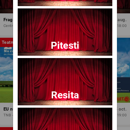
Fragmente dintr-un atelier – (regia Bogdan Mureșanu) – AG
Dum, 30 aug.
Centrul Internațional de Artă Contemporană - Baia Turcească Iași
18:00
Pitesti
Teatru
Resita
EU nu contez!
Lun, 5 oct.
TNB - Sala Media
19:00