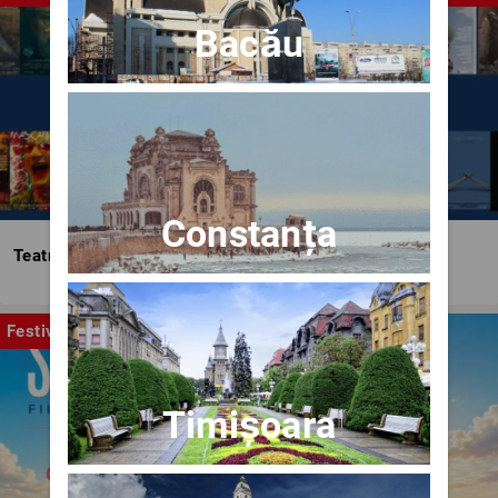
Bacău
Constanța
Teatrul Bulandra
Festival
Timișoara