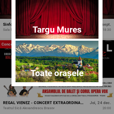
Sinfonia do Brasil - Concert dedicat Zilei Independenței Braziliei
Vin, 18 sept.
Targu Mures
Sala Mare ONB
18:30
Concert
Toate orașele
REGAL VIENEZ - CONCERT EXTRAORDINAR DE CRACIUN | BRASOV
Joi, 24 dec.
Teatrul Sică Alexandrescu Brasov
20:00