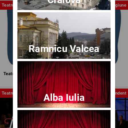
Teatrul Mic
Stagiune
Ramnicu Valcea
Teatrul Mic - Stagiunea 2025-2026
Teatru
Independent
Alba Iulia