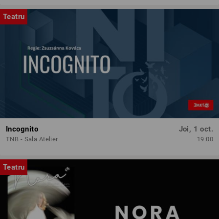
Teatru
Incognito
Joi, 1 oct.
TNB - Sala Atelier
19:00
Teatru