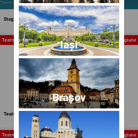
Stagiunea Estivală a Artelor Spectacolului
Teatru
Stagiune
Iași
Brașov
Teatrul Nottara
Teatru
Stagiune