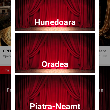
Hunedoara
OPERA BRAȘOV ESTIVAL – DANCING SUMMER - SPECTACOL DE BALET
Dum, 6 sept.
Opera Brasov
18:30
Oradea
Film
Fragmente dintr-un atelier – (regia Bogdan
Mureșanu) – AG
Piatra-Neamt