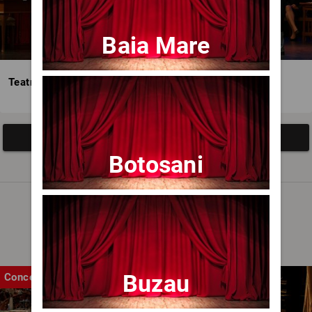
Baia Mare
Teatrul Avangardia
Afisați mai multe evenimente
Botosani
Noutăți
Buzau
Concert