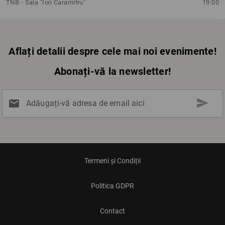
TNB - Sala "Ion Caramitru"
19:00
Aflați detalii despre cele mai noi evenimente!
Abonați-vă la newsletter!
send
mail
Adăugați-vă adresa de email aici
Termeni și Condiții
Politica GDPR
Contact