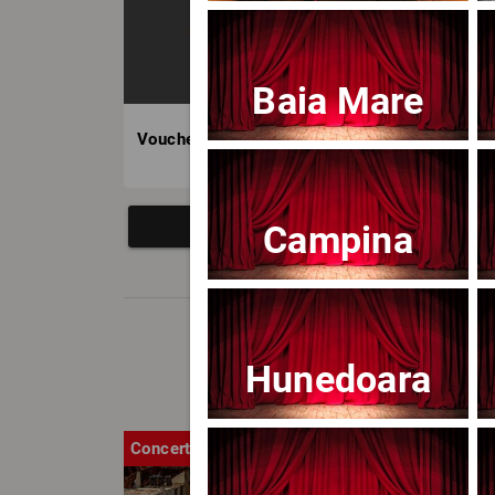
Baia Mare
Voucher BILET.ro
Campina
Hunedoara
Concert