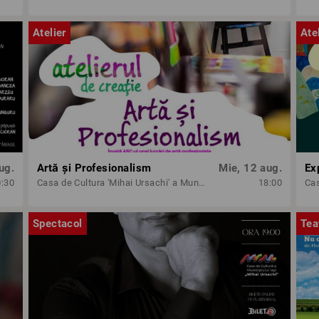
Atelier
Ate
ug.
Artă și Profesionalism
Mie, 12 aug.
Ex
0:30
Casa de Cultura 'Mihai Ursachi' a Municipiului Iasi
18:00
Spectacol
Tea