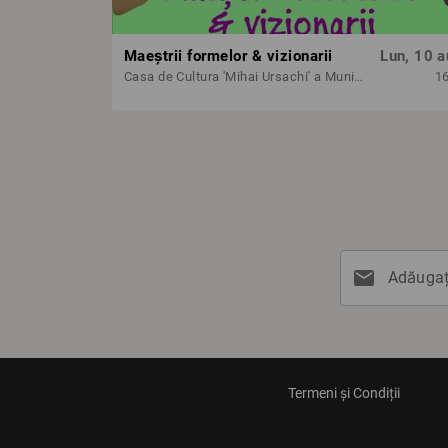
Maeștrii formelor & vizionarii
Lun, 10 a
Casa de Cultura 'Mihai Ursachi' a Municipiului Iasi
1
mail
Adăugați
Termeni și Condiții