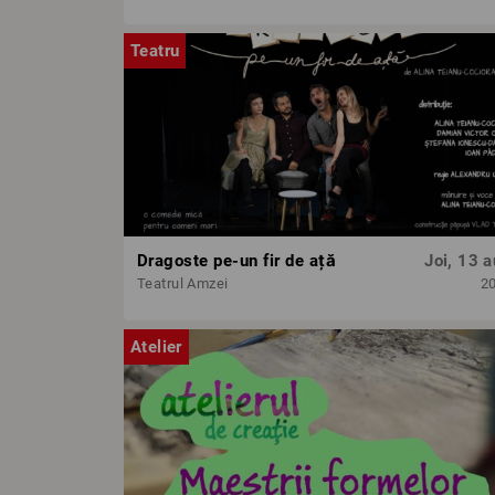
Teatru
Dragoste pe-un fir de ață
Joi, 13 a
Teatrul Amzei
2
Atelier