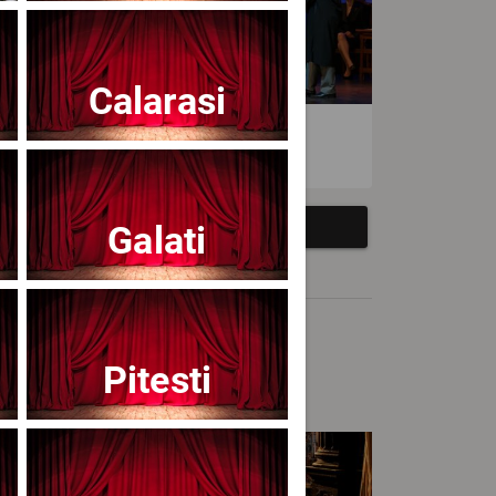
Calarasi
atrul Avangardia
Galati
Pitesti
cert