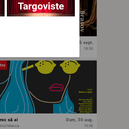
Targoviste
OPERA BRAȘOV ESTIVAL – SEARĂ DE OPERĂ – CONCERT EXTRAORDINAR
Sâm, 5 sept.
era Brasov
18:30
tru
roc să ai
Dum, 30 aug.
trul Masca
19:00