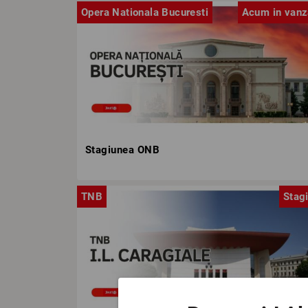
Opera Nationala Bucuresti
Acum in vanz
Stagiunea ONB
TNB
Stag