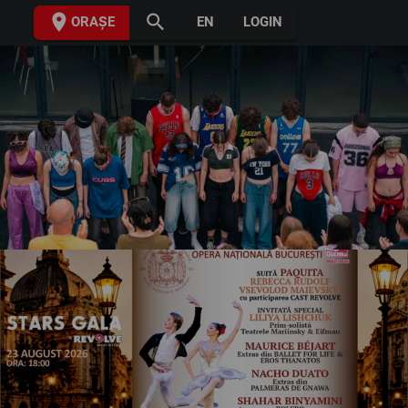
place
search
ORAȘE
EN
LOGIN