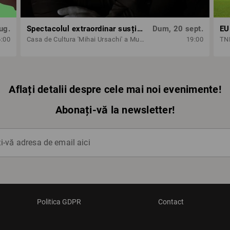
ug.
Spectacolul extraordinar susținut de tenorul Paul Cel Mare
Dum, 20 sept.
EU
6:00
Casa de Cultura 'Mihai Ursachi' a Municipiului Iasi
19:00
TNB
Aflați detalii despre cele mai noi evenimente!
Abonați-vă la newsletter!
-vă adresa de email aici
Politica GDPR
Contact