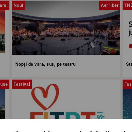
are!
Nou!
Aer liber
TN
Nopți de vară, sus, pe teatru
St
iune
Festival
Fes