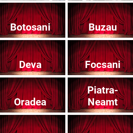
Botosani
Buzau
Teatrul Mic - Stagiunea 2025-2026
Te
Afisați mai multe evenimente
Deva
Focsani
Piatra-
Noutăți
Oradea
Neamt
Concert
Con