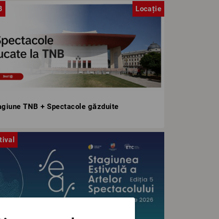
B
Locație
agiune TNB + Spectacole găzduite
tival