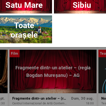
Satu Mare
Sibiu
Toate
orașele
ug.
OPERA BRAȘOV ESTIVAL – ARMONII DE VARĂ - CVINTETUL VOCAL ANATOLY - CONCERT
Dum, 30 aug.
8:30
Opera Brasov
18:30
Op
Film
Tea
Fragmente dintr-un atelier – (regia
Bogdan Mureșanu) – AG
pt.
Fragmente dintr-un atelier – (regia Bogdan Mureșanu) – AG
Dum, 30 aug.
No
8:30
Centrul Internațional de Artă Contemporană - Baia Turcească Iași
18:00
Tea