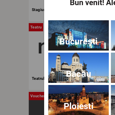
Bun venit!
Ale
Stagiunea TNB
Teatru
Stag
București
Bacău
Teatrul Nottara
Voucher
Ca
Ploiesti