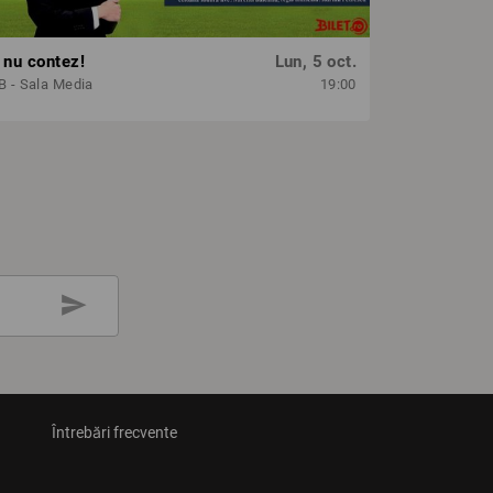
 nu contez!
Lun, 5 oct.
 - Sala Media
19:00
send
Întrebări frecvente