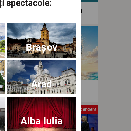
ți spectacole:
agiunea Estivală a Artelor Spectacolului
tival
Brașov
Arad
aWave Film & Arts Festival editia IV
tru
Independent
Alba Iulia