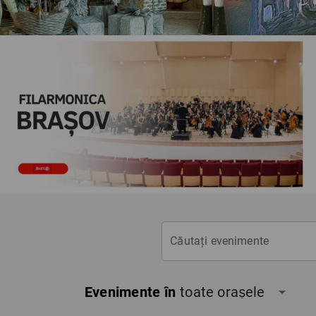
Căutați evenimente
Evenimente în
toate orașele
arrow_drop_down