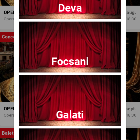
Deva
OPERA BRAȘOV ESTIVAL – ARMONII DE VARĂ - CVINTETUL VOCAL ANATOLY - CONCERT
Dum, 30 aug.
Opera Brasov
18:30
Concert
Focsani
OPERA BRAȘOV ESTIVAL – SEARĂ DE OPERĂ – CONCERT EXTRAORDINAR
Sâm, 5 sept.
Galati
Opera Brasov
18:30
Balet