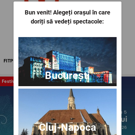
Bun venit!
Alegeți orașul în care
doriți să vedeți spectacole:
FITPTI
București
Festival
Cluj-Napoca