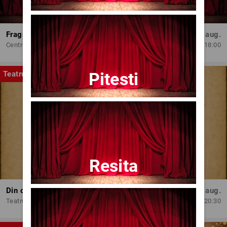
Fragmente dintr-un atelier – (regia Bogdan Mureșanu) – AG
Dum, 30 aug.
Centrul Internațional de Artă Contemporană - Baia Turcească Iași
18:00
Pitesti
Teatru
Resita
Din oala babei nebune
Mie, 12 aug.
Teatrul Amzei
20:30