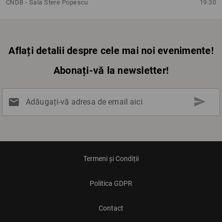
CNDB - Sala Stere Popescu
19:30
Aflați detalii despre cele mai noi evenimente!
Abonați-vă la newsletter!
send
mail
Adăugați-vă adresa de email aici
Termeni și Condiții
Politica GDPR
Contact