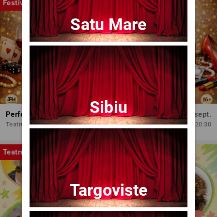
Festival
Satu Mare
Sibiu
Perfect Necăsătoriți
Mar, 15 sept.
Teatrul Amzei
20:30
Teatru
Targoviste