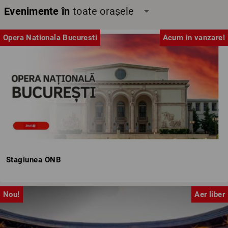
Evenimente în
toate orașele
arrow_drop_down
Opera Nationala Bucuresti
Acum in vanzare!
Stagiunea ONB
Nou!
Aer liber