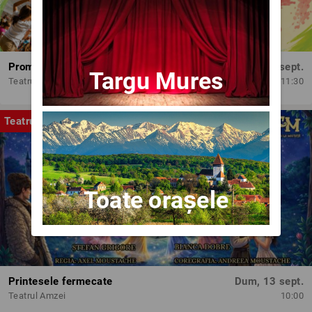
Promit să mă joc!
Dum, 13 sept.
Targu Mures
Teatrul Amzei
11:30
Teatru
Toate orașele
Printesele fermecate
Dum, 13 sept.
Teatrul Amzei
10:00