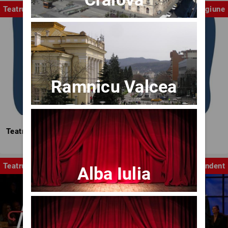
Teatrul Mic
Stagiune
Ramnicu Valcea
Teatrul Mic - Stagiunea 2025-2026
Teatru
Independent
Alba Iulia