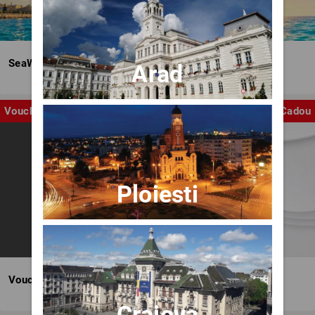
SeaWave Film & Arts Festival editia IV
Arad
Voucher
Cadou
Ploiesti
Voucher BILET.ro
Craiova