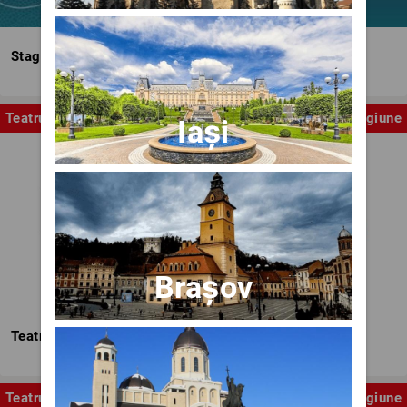
Stagiunea Estivală a Artelor Spectacolului
Teatru
Stagiune
Iași
Brașov
Teatrul Nottara
Teatru
Stagiune