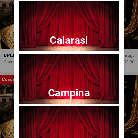
Calarasi
OPERA BRAȘOV ESTIVAL – ROMANCE & CINEMA - CONCERT
Sâm, 29 aug.
Opera Brasov
18:30
Concert
Campina