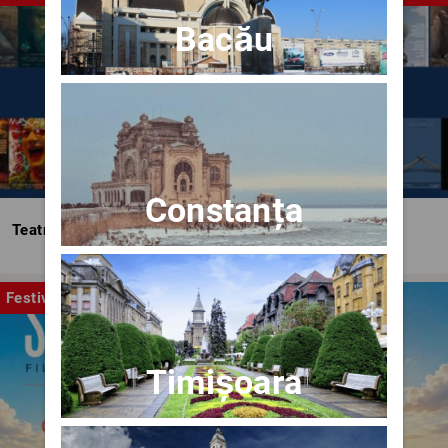
Bacău
Constanța
Teatrul Bulandra
Festival
Timișoara