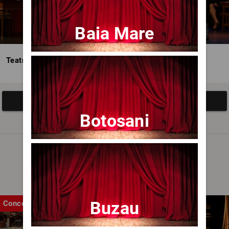
Baia Mare
Teatrul Avangardia
Afisați mai multe evenimente
Botosani
Noutăți
Buzau
Concert