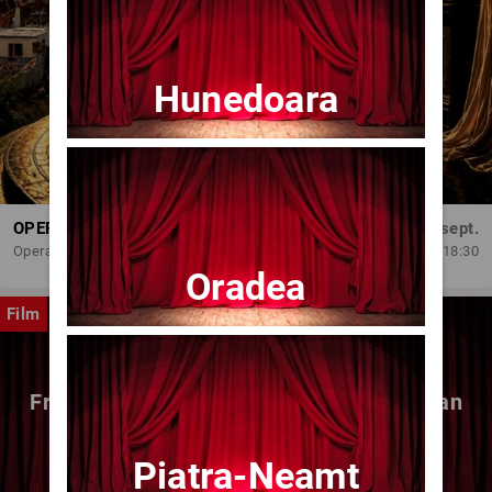
Hunedoara
OPERA BRAȘOV ESTIVAL – DANCING SUMMER - SPECTACOL DE BALET
Dum, 6 sept.
Opera Brasov
18:30
Oradea
Film
Fragmente dintr-un atelier – (regia Bogdan
Mureșanu) – AG
Piatra-Neamt