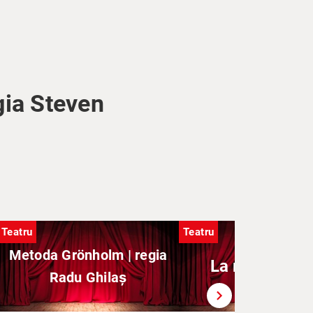
gia Steven
Teatru
Teatru
Metoda Grönholm | regia
La mâna a do
Radu Ghilaș
chevron_right