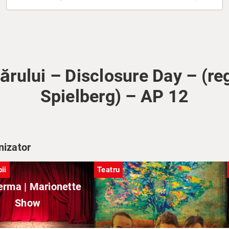
ărului – Disclosure Day – (re
Spielberg) – AP 12
nizator
ii
Teatru
rma | Marionette
Show