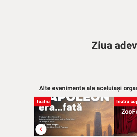
Ziua adev
Alte evenimente ale aceluiași orga
Teatru
Teatru cop
ZooFe
chevron_left