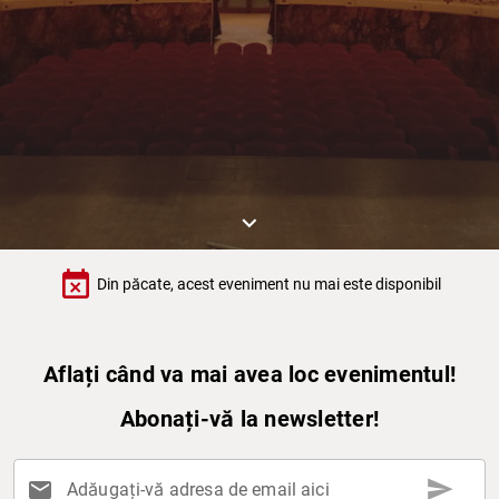
keyboard_arrow_down
event_busy
Din păcate, acest eveniment nu mai este disponibil
Aflați când va mai avea loc evenimentul!
Abonați-vă la newsletter!
send
mail
Adăugați-vă adresa de email aici