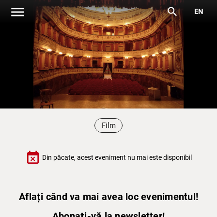
menu
search
EN
Film
event_busy
Din păcate, acest eveniment nu mai este disponibil
Aflați când va mai avea loc evenimentul!
Abonați-vă la newsletter!