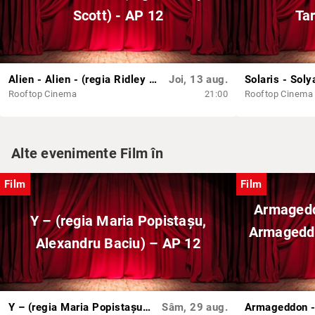
Scott) - AP 12
Tar
Alien - Alien - (regia Ridley Scott) - AP 12
Joi, 13 aug.
Rooftop Cinema
21:00
Rooftop Cinema
Alte evenimente Film în
Film
Film
Armageddo
Y – (regia Maria Popistașu,
Armageddo
Alexandru Baciu) – AP 12
Y – (regia Maria Popistașu, Alexandru Baciu) – AP 12
Sâm, 29 aug.