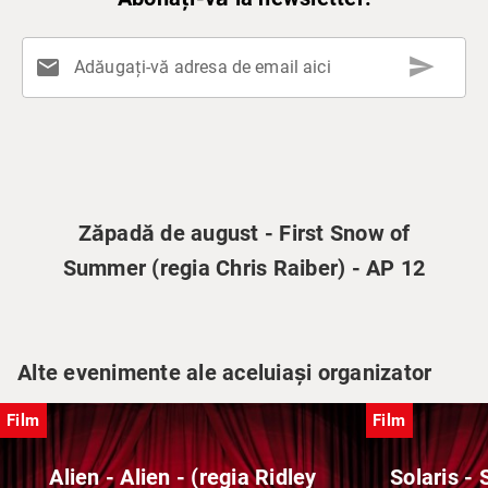
send
mail
Adăugați-vă adresa de email aici
Zăpadă de august - First Snow of
Summer (regia Chris Raiber) - AP 12
Alte evenimente ale aceluiași organizator
Film
Film
Alien - Alien - (regia Ridley
Solaris - 