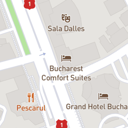
îndelung dezbătută și relevantă astăzi, pe care autoarea Anna
Jordan o expune dur, tranșant, dar cu grijă și delicatețe față de
personajele sale.
Yen
este despre maturizare, despre familie și, mai
ales, despre nevoia fundamental umană de a iubi și a fi iubit.
„Ce m-a cucerit de la prima lectură este sinceritatea cu care e
prezentată viața și, în special, speranța. În viață, lucrurile nu sunt ca
în basme, unde Făt-Frumos apare din senin și rezolvă lucrurile. În
realitate, ne dorim de multe ori ceva ce nu putem obține și atunci
sentimentul devine și mai puternic, iar acest simț este foarte bine
expus de autoare, încă din titlul piesei – yen, în japoneză, înseamnă
„a tânji”, „a duce dorul”. A îți dori ceva cu un soi de melancolie ca și
cum știi că nu o să-l obții niciodată, dar tot te încumeți să speri.
Spectacolul pe care l-am pus cap la cap cu echipa are la bază
dorință și speranță. Sper să fie contagioasă și spectatorul să plece,
așa cum îmi place mie să ies din sala de spectacol, schimbat,
îngândurat, cu mintea la cei dragi.”
– Ciprian Chiricheș, regizorul
spectacolului
Anna Jordan
este o dramaturgă, regizoare și scenaristă britanică
de renume. A absolvit actoria la London Academy of Music &