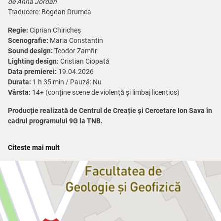
de Anna Jordan
Traducere: Bogdan Drumea
Regie:
Ciprian Chiricheș
Scenografie:
Maria Constantin
Sound design:
Teodor Zamfir
Lighting design:
Cristian Ciopată
Data premierei:
19.04.2026
Durata:
1 h 35 min / Pauză: Nu
Vârsta:
14+ (conține scene de violență și limbaj licențios)
Producție realizată de Centrul de Creație și Cercetare Ion Sava în
cadrul programului 9G la TNB.
Piesa
Yen
spune povestea uneori brutală, alteori extrem de tandră,
Citeste mai mult
a doi frați care supraviețuiesc aproape singuri într-o suburbie, cu o
mamă incapabilă să le ofere grija de care un copil are nevoie.
Împreună, printre altercații și violențe, cei doi adolescenți încearcă
să descopere cum se simte și se exprimă afecțiunea – și prima
dragoste – în lipsa unui model părintesc.
Cât din abilitățile noastre sociale sunt înnăscute și cât sunt
dobândite prin mediu și prin educația primită? Este o dilemă