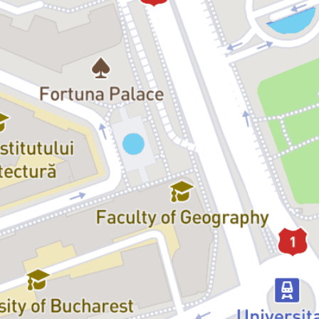
Dramatic Arts (LAMDA) și este profesoară de arta actorului. Pentru
piesa „Yen”, a obținut prestigiosul premiu Bruntwood pentru
dramaturgie (2013).
Hench:
Sevastian Stan
Bobbie:
Mario Monțescu
Maggie:
Teodora Antal
Jennifer:
Diana Pomparău