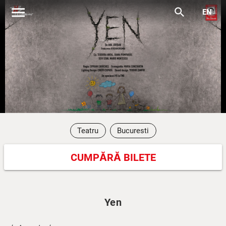
menu
search
EN
Teatru
Bucuresti
CUMPĂRĂ BILETE
Yen