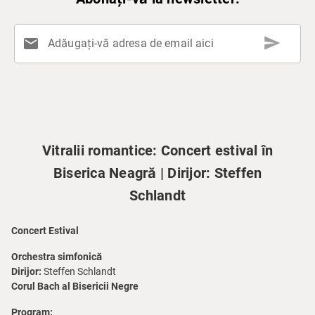
send
mail
Adăugați-vă adresa de email aici
Vitralii romantice: Concert estival în
Biserica Neagră | Dirijor: Steffen
Schlandt
Concert Estival
Orchestra simfonică
Dirijor:
Steffen Schlandt
Corul Bach al Bisericii Negre
Program: