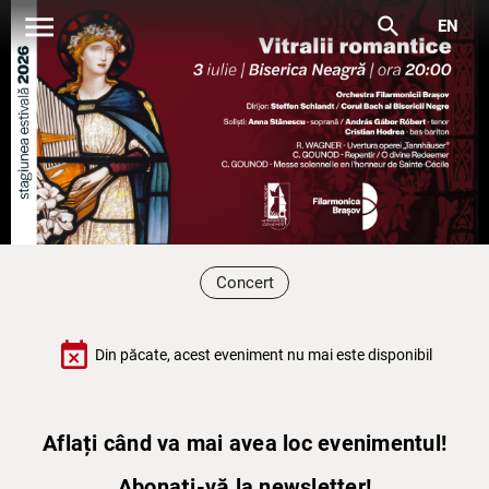
menu
search
EN
Concert
event_busy
Din păcate, acest eveniment nu mai este disponibil
Aflați când va mai avea loc evenimentul!
Abonați-vă la newsletter!