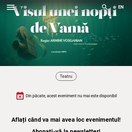
menu
search
EN
Teatru
event_busy
Din păcate, acest eveniment nu mai este disponibil
Aflați când va mai avea loc evenimentul!
Abonați-vă la newsletter!