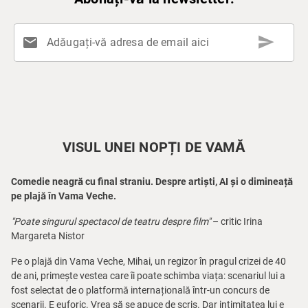
send
mail
Adăugați-vă adresa de email aici
VISUL UNEI NOPȚI DE VAMĂ
Comedie neagră cu final straniu. Despre artiști, AI și o dimineață
pe plajă în Vama Veche.
"Poate singurul spectacol de teatru despre film"
– critic Irina
Margareta Nistor
Pe o plajă din Vama Veche, Mihai, un regizor în pragul crizei de 40
de ani, primește vestea care îi poate schimba viața: scenariul lui a
fost selectat de o platformă internațională într-un concurs de
scenarii. E euforic. Vrea să se apuce de scris. Dar intimitatea lui e