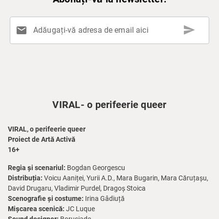
send
mail
Adăugați-vă adresa de email aici
VIRAL- o perifeerie queer
VIRAL, o perifeerie queer
Proiect de Artă Activă
16+
Regia și scenariul:
Bogdan Georgescu
Distribuția:
Voicu Aaniței, Yurii A.D., Mara Bugarin, Mara Căruțașu,
David Drugaru, Vladimir Purdel, Dragoș Stoica
Scenografie și costume:
Irina Gâdiuță
Mișcarea scenică:
JC Luque