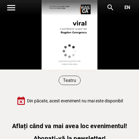
menu
search
EN
Teatru
event_busy
Din păcate, acest eveniment nu mai este disponibil
Aflați când va mai avea loc evenimentul!
Abonați-vă la newsletter!