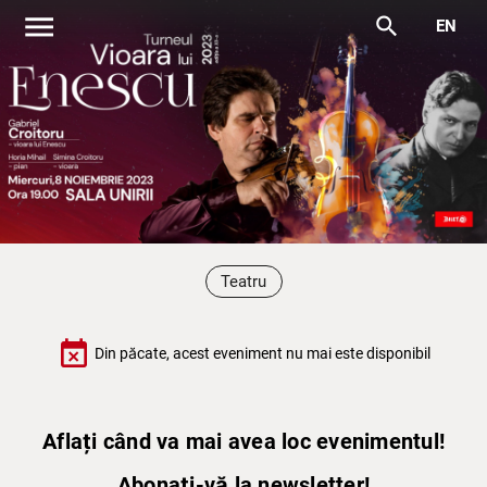
menu
search
EN
Teatru
event_busy
Din păcate, acest eveniment nu mai este disponibil
Aflați când va mai avea loc evenimentul!
Abonați-vă la newsletter!