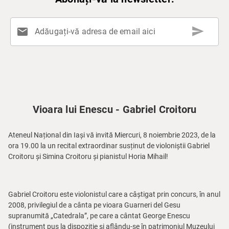
send
mail
Adăugați-vă adresa de email aici
Vioara lui Enescu - Gabriel Croitoru
Ateneul Național din Iași vă invită Miercuri, 8 noiembrie 2023, de la
ora 19.00 la un recital extraordinar susținut de violoniștii Gabriel
Croitoru și Simina Croitoru și pianistul Horia Mihail!
Gabriel Croitoru este violonistul care a câștigat prin concurs, în anul
2008, privilegiul de a cânta pe vioara Guarneri del Gesu
supranumită „Catedrala”, pe care a cântat George Enescu
(instrument pus la dispoziție și aflându-se în patrimoniul Muzeului