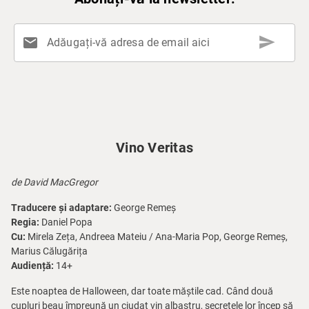
send
mail
Adăugați-vă adresa de email aici
Vino Veritas
de David MacGregor
Traducere și adaptare:
George Remeș
Regia:
Daniel Popa
Cu:
Mirela Zeța, Andreea Mateiu / Ana-Maria Pop, George Remeș,
Marius Călugărița
Audiență:
14+
Este noaptea de Halloween, dar toate măștile cad. Când două
cupluri beau împreună un ciudat vin albastru, secretele lor încep să