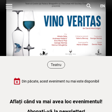
menu
search
EN
Teatru
event_busy
Din păcate, acest eveniment nu mai este disponibil
Aflați când va mai avea loc evenimentul!
Abonați-vă la newsletter!