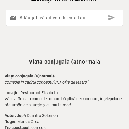
send
mail
Adăugați-vă adresa de email aici
Viata conjugala (a)normala
Viața conjugală (a)normală
comedie în cadrul conceptului „Pofta de teatru”
Locație:
Restaurant Elisabeta
Vă invităm la o comedie romantică plină de candoare, înțelepciune,
răsturnări de situație și cu mult umor!
Autor:
după Dumitru Solomon
Regie:
Marius Gîlea
Tip spectacol:
comedie