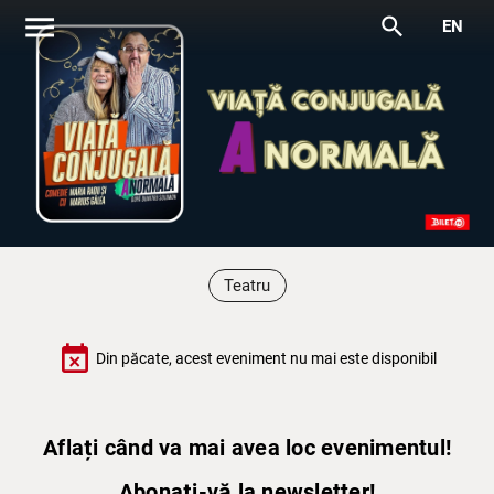
menu
search
EN
Teatru
event_busy
Din păcate, acest eveniment nu mai este disponibil
Aflați când va mai avea loc evenimentul!
Abonați-vă la newsletter!