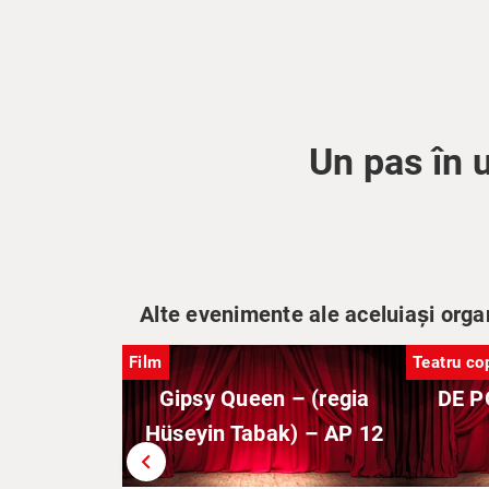
Un pas în 
Alte evenimente ale aceluiași orga
Film
Teatru cop
Gipsy Queen – (regia
DE P
Hüseyin Tabak) – AP 12
chevron_left