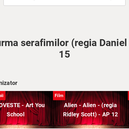
urma serafimilor (regia Daniel
15
nizator
ii
Film
OVESTE - Art You
Alien - Alien - (regia
School
Ridley Scott) - AP 12