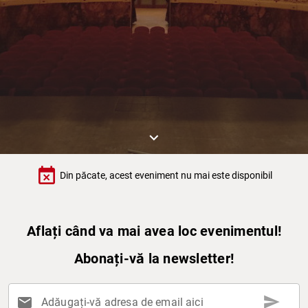
keyboard_arrow_down
event_busy
Din păcate, acest eveniment nu mai este disponibil
Aflați când va mai avea loc evenimentul!
Abonați-vă la newsletter!
send
mail
Adăugați-vă adresa de email aici