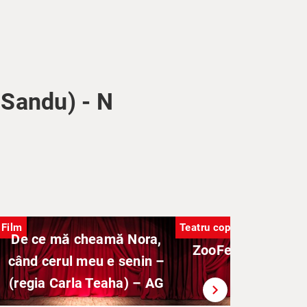
 Sandu) - N
Film
Teatru copii
De ce mă cheamă Nora,
ZooFerma | Mario
când cerul meu e senin –
Show
(regia Carla Teaha) – AG
chevron_right