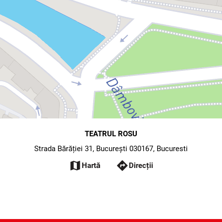
TEATRUL ROSU
Strada Bărăției 31, București 030167, Bucuresti
map
directions
Hartă
Direcții