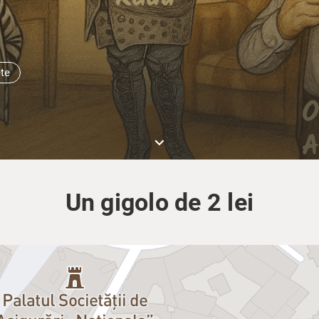
ete
keyboard_arrow_down
Un gigolo de 2 lei