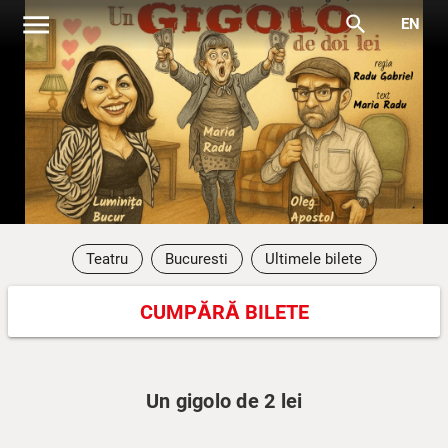
menu
search
EN
Teatru
Bucuresti
Ultimele bilete
CUMPĂRĂ BILETE
Un gigolo de 2 lei