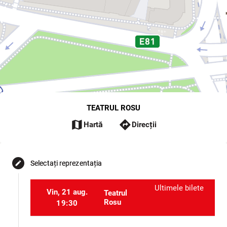
TEATRUL ROSU
map
directions
Hartă
Direcții
Selectați reprezentația
edit
Ultimele bilete
Vin, 21 aug.
Teatrul
Rosu
19:30