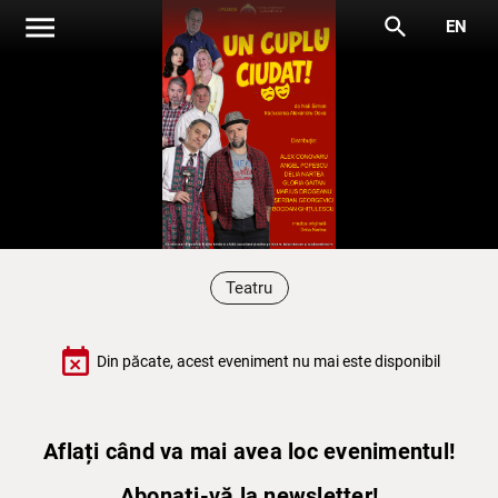
menu
search
EN
Teatru
event_busy
Din păcate, acest eveniment nu mai este disponibil
Aflați când va mai avea loc evenimentul!
Abonați-vă la newsletter!