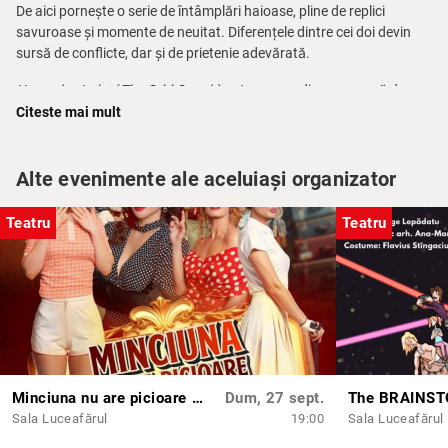
De aici pornește o serie de întâmplări haioase, pline de replici
savuroase și momente de neuitat. Diferențele dintre cei doi devin
sursă de conflicte, dar și de prietenie adevărată.
Un cuplu ciudat
(
The Odd Couple
) este o comedie spumoasă despre
prietenie, adaptare și felul în care contrastele pot uni oameni
Citeste mai mult
complet opuși. O poveste despre viață, divorț, conviețuire și nevoia
de a găsi echilibrul între haos și ordine.
Alte evenimente ale aceluiași organizator
Votată „Comedia secolului XX”, piesa lui Neil Simon rămâne un
spectacol actual, plin de energie și umor inteligent, în care te vei
Teatru
Teatru
regăsi cu siguranță!
Distribuția:
Alex Conovaru
Angel Popescu
Delia Nartea
Gloria Găitan
Marius Drogeanu
Șerban Georgevici
Minciuna nu are picioare atât de lungi
Dum, 27 sept.
Bogdan Ghițulescu
Sala Luceafărul
19:00
Sala Luceafărul