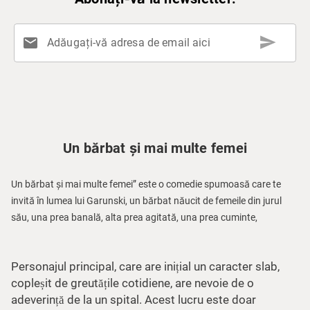
send
mail
Adăugați-vă adresa de email aici
Un bărbat și mai multe femei
Un bărbat și mai multe femei” este o comedie spumoasă care te
invită în lumea lui Garunski, un bărbat năucit de femeile din jurul
său, una prea banală, alta prea agitată, una prea cuminte,
Personajul principal, care are inițial un caracter slab,
copleșit de greutățile cotidiene, are nevoie de o
adeverință de la un spital. Acest lucru este doar