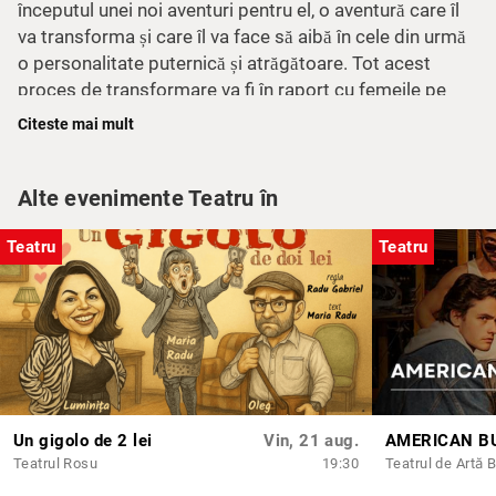
începutul unei noi aventuri pentru el, o aventură care îl
va transforma și care îl va face să aibă în cele din urmă
o personalitate puternică și atrăgătoare. Tot acest
proces de transformare va fi în raport cu femeile pe
care le întâlnește.
Citeste mai mult
Alte evenimente Teatru în
Astfel, Garunski ajunge chiar să descopere modul în
care poți să mulțumești femeile.
Teatru
Teatru
„Un bărbat și mai multe femei” este un spectacol în
care poți urmări evoluția personajelor și toate
încurcăturile prin care trec, dar și cum progresează
relațiile dintre acestea.
Traducere text: Tudor Steriade
Un gigolo de 2 lei
Vin, 21 aug.
AMERICAN B
Distribuția: Oana Berbec și Ștefan Opreanu
Teatrul Rosu
19:30
Teatrul de Artă 