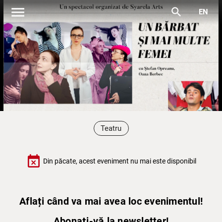
menu
search
EN
Teatru
event_busy
Din păcate, acest eveniment nu mai este disponibil
Aflați când va mai avea loc evenimentul!
Abonați-vă la newsletter!