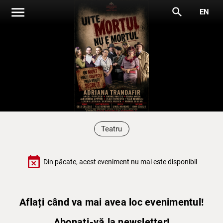
menu
search
EN
Teatru
event_busy
Din păcate, acest eveniment nu mai este disponibil
Aflați când va mai avea loc evenimentul!
Abonați-vă la newsletter!