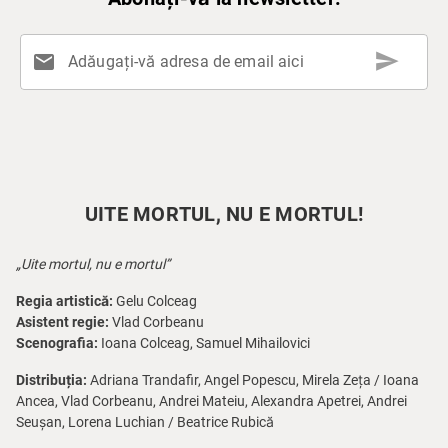
send
mail
Adăugați-vă adresa de email aici
UITE MORTUL, NU E MORTUL!
„Uite mortul, nu e mortul”
Regia artistică:
Gelu Colceag
Asistent regie:
Vlad Corbeanu
Scenografia:
Ioana Colceag, Samuel Mihailovici
Distribuția:
Adriana Trandafir, Angel Popescu, Mirela Zeța / Ioana
Ancea, Vlad Corbeanu, Andrei Mateiu, Alexandra Apetrei, Andrei
Seușan, Lorena Luchian / Beatrice Rubică