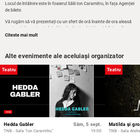
Locul de întâlnire este în foaierul Sălii Ion Caramitru, în fața Agenției
de bilete.
Vă rugăm să vă prezentați cu un sfert de oră înainte de ora aleasă
pentru vizitarea teatrului, chiar dacă ați achiziționat bilete online.
Citeste mai mult
Pentru mai multe informații, telefon: 021 314.71.71 – Agenția de
bilete a TNB.
Alte evenimente ale aceluiași organizator
Pe baza unei solicitări telefonice prealabile între orele 10.00 – 14.00
la nr. 0744 633 188 (dl. Ionuț Corpaci) poate fi programat un tur
Teatru
Teatru
ghidat în limba engleză.
Hedda Gabler
Sâm, 5 sept.
Matilda şi gro
TNB - Sala "Ion Caramitru"
19:00
TNB - Sala Ateli