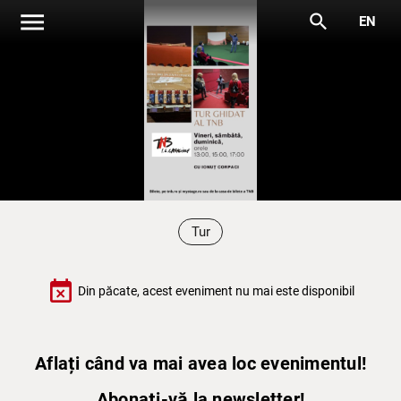
menu
search
EN
Tur
event_busy
Din păcate, acest eveniment nu mai este disponibil
Aflați când va mai avea loc evenimentul!
Abonați-vă la newsletter!