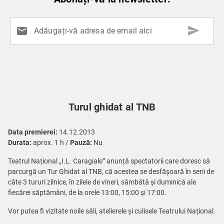
send
mail
Adăugați-vă adresa de email aici
Turul ghidat al TNB
Data premierei:
14.12.2013
Durata:
aprox. 1 h /
Pauză:
Nu
Teatrul Național „I.L. Caragiale” anunță spectatorii care doresc să
parcurgă un Tur Ghidat al TNB, că acestea se desfășoară în serii de
câte 3 tururi zilnice, în zilele de vineri, sâmbătă și duminică ale
fiecărei săptămâni, de la orele 13:00, 15:00 și 17:00.
Vor putea fi vizitate noile săli, atelierele și culisele Teatrului Național.