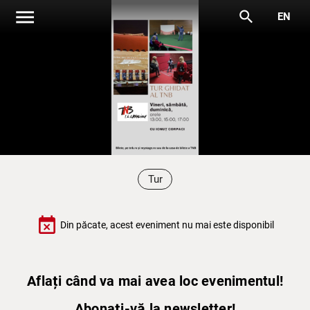
menu
search
EN
Tur
event_busy
Din păcate, acest eveniment nu mai este disponibil
Aflați când va mai avea loc evenimentul!
Abonați-vă la newsletter!