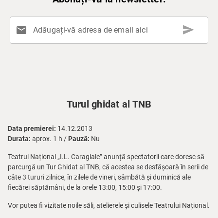
send
mail
Adăugați-vă adresa de email aici
Turul ghidat al TNB
Data premierei:
14.12.2013
Durata:
aprox. 1 h /
Pauză:
Nu
Teatrul Național „I.L. Caragiale” anunță spectatorii care doresc să
parcurgă un Tur Ghidat al TNB, că acestea se desfășoară în serii de
câte 3 tururi zilnice, în zilele de vineri, sâmbătă și duminică ale
fiecărei săptămâni, de la orele 13:00, 15:00 și 17:00.
Vor putea fi vizitate noile săli, atelierele și culisele Teatrului Național.