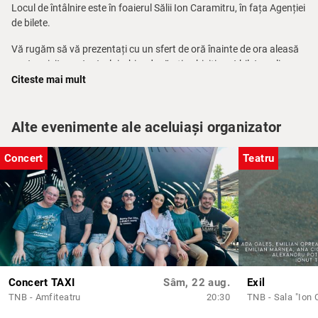
Locul de întâlnire este în foaierul Sălii Ion Caramitru, în fața Agenției
de bilete.
Vă rugăm să vă prezentați cu un sfert de oră înainte de ora aleasă
pentru vizitarea teatrului, chiar dacă ați achiziționat bilete online.
Citeste mai mult
Pentru mai multe informații, telefon: 021 314.71.71 – Agenția de
bilete a TNB.
Alte evenimente ale aceluiași organizator
Pe baza unei solicitări telefonice prealabile între orele 10.00 – 14.00
la nr. 0744 633 188 (dl. Ionuț Corpaci) poate fi programat un tur
Concert
Teatru
ghidat în limba engleză.
Concert TAXI
Sâm, 22 aug.
Exil
TNB - Amfiteatru
20:30
TNB - Sala "Ion 