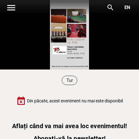
menu
search
EN
Tur
event_busy
Din păcate, acest eveniment nu mai este disponibil
Aflați când va mai avea loc evenimentul!
Abonați-vă la newsletter!