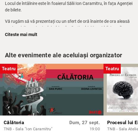
Locul de întâlnire este în foaierul Sălii Ion Caramitru, în fața Agenției
de bilete.
Vă rugăm să vă prezentați cu un sfert de oră înainte de ora aleasă
pentru vizitarea teatrului, chiar dacă ați achiziționat bilete online.
Citeste mai mult
Pentru mai multe informații, telefon: 021 314.71.71 – Agenția de
bilete a TNB.
Alte evenimente ale aceluiași organizator
Pe baza unei solicitări telefonice prealabile între orele 10.00 – 14.00
la nr. 0744 633 188 (dl. Ionuț Corpaci) poate fi programat un tur
Teatru
Teatru
ghidat în limba engleză.
Călătoria
Dum, 27 sept.
Procesul lui 
TNB - Sala "Ion Caramitru"
19:00
TNB - Sala Ateli