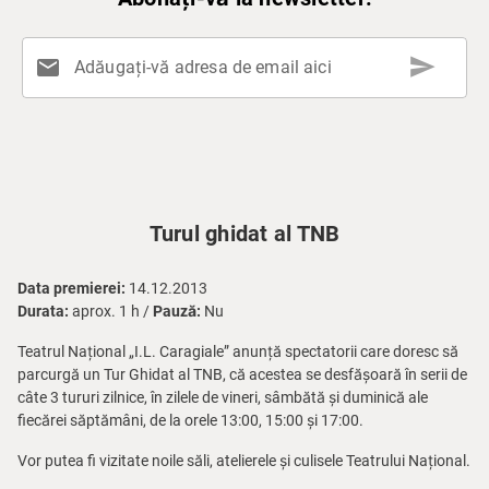
send
mail
Adăugați-vă adresa de email aici
Turul ghidat al TNB
Data premierei:
14.12.2013
Durata:
aprox. 1 h /
Pauză:
Nu
Teatrul Național „I.L. Caragiale” anunță spectatorii care doresc să
parcurgă un Tur Ghidat al TNB, că acestea se desfășoară în serii de
câte 3 tururi zilnice, în zilele de vineri, sâmbătă și duminică ale
fiecărei săptămâni, de la orele 13:00, 15:00 și 17:00.
Vor putea fi vizitate noile săli, atelierele și culisele Teatrului Național.