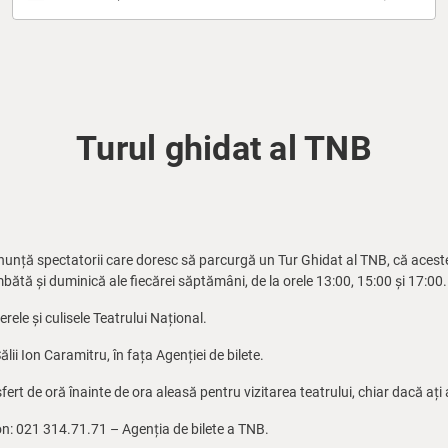
Turul ghidat al TNB
anunță spectatorii care doresc să parcurgă un Tur Ghidat al TNB, că aceste
 sâmbătă și duminică ale fiecărei săptămâni, de la orele 13:00, 15:00 și 17:00.
ierele și culisele Teatrului Național.
ălii Ion Caramitru, în fața Agenției de bilete.
rt de oră înainte de ora aleasă pentru vizitarea teatrului, chiar dacă ați a
on: 021 314.71.71 – Agenția de bilete a TNB.