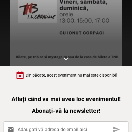
keyboard_arrow_down
event_busy
Din păcate, acest eveniment nu mai este disponibil
Aflați când va mai avea loc evenimentul!
Abonați-vă la newsletter!
send
mail
Adăugați-vă adresa de email aici